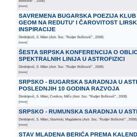
Bošković"
, 2008
)
[more]
SAVREMENA BUGARSKA POEZIJA KLUB 
GEOM NA REDUTU' I ČAROVITOST LIRSK
INSPIRACIJE
Dimitrijević, S. Milan
(
Astr. Soc. "Rudjer Bošković"
, 2008
)
[more]
ŠESTA SRPSKA KONFERENCIJA O OBLI
SPEKTRALNIH LINIJA U ASTROFIZICI
Dimitrijević, S. Milan
(
Astr. Soc. "Rudjer Bošković"
, 2008
)
[more]
SRPSKO - BUGARSKA SARADNJA U AST
POSLEDNJIH 10 GODINA RAZVOJA
Dimitrijević, S. Milan; Cvetkov, Milčo
(
Astr. Soc. "Rudjer Bošković"
, 2008
)
[more]
SRPSKO - RUMUNSKA SARADNJA U AST
Dimitrijević, S. Milan; Stavinski, Magdalena
(
Astr. Soc. "Rudjer Bošković"
, 2008
)
[more]
STAV MLADENA BERIĆA PREMA KALEN