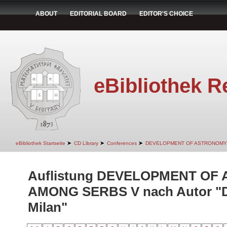
ABOUT
EDITORIAL BOARD
EDITOR'S CHOICE
eBibliothek R
➤
➤
➤
eBibliothek Startseite
CD Library
Conferences
DEVELOPMENT OF ASTRONOMY
Auflistung DEVELOPMENT O
AMONG SERBS V nach Autor "Dim
Milan"