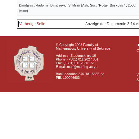
Djordjević, Radomir; Dimitrijević, S. Milan
(
Astr. Soc. "Rudjer Bošković"
, 2008
)
[more]
Vorherige Seite
Anzeige der Dokumente 3-14 v
© Copyright 2008 Faculty of
Mathematics, University of Belgrade
C
Address: Studentski trg 16
Phone: (+381) 011 2027 801
Fax: (+381) 011 2630 151
E-mail: matf@matf.bg.ac.yu
Bank account: 840-181 5666-68
V
PIB: 100046603
S