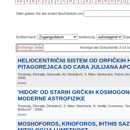
0-9
A
B
C
D
E
F
G
H
I
J
K
L
M
N
O
P
Q
Oder geben Sie die ersten Buchstaben ein:
Sortiert nach:
Sortierung:
Erge
Vorherige Seite
Anzeige der Dokumente 3-14 v
HELIOCENTRIČNI SISTEM OD ORFIČKIH H
PITAGOREJACA DO CARA JULIJANA AP
Teodosiju, Efstratije; Dakanalis, Ari; Dimitrijević, S. Milan; Mantarakis, Petros
(
As
2008
)
[more]
'HIDOR' OD STARIH GRČKIH KOSMOGON
MODERNE ASTROFIZIKE
Teodosiju, Efstratije; Dimitrijević, S. Milan; Manimanis, N. Vasilije; Gramenos, Te
Bošković"
, 2008
)
[more]
MOSHOFOROS, KRIOFOROS, IHTHIS SAZ