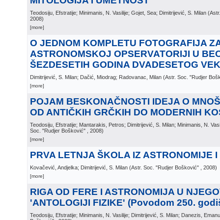
MITOLOGIJA I UMETNOST
Teodosiju, Efstratije; Minimanis, N. Vasilije; Gojet, Sea; Dimitrijević, S. Milan
(
Astr
2008
)
[more]
O JEDNOM KOMPLETU FOTOGRAFIJA Z
ASTRONOMSKOJ OPSERVATORIJI U BE
ŠEZDESETIH GODINA DVADESETOG VE
Dimitrijević, S. Milan; Dačić, Miodrag; Radovanac, Milan
(
Astr. Soc. "Rudjer Boš
[more]
POJAM BESKONAČNOSTI IDEJA O MNO
OD ANTIČKIH GRČKIH DO MODERNIH K
Teodosiju, Efstratije; Mantarakis, Petros; Dimitrijević, S. Milan; Minimanis, N. Va
Soc. "Rudjer Bošković"
, 2008
)
[more]
PRVA LETNJA ŠKOLA IZ ASTRONOMIJE I
Kovačević, Andjelka; Dimitrijević, S. Milan
(
Astr. Soc. "Rudjer Bošković"
, 2008
)
[more]
RIGA OD FERE I ASTRONOMIJA U NJEG
'ANTOLOGIJI FIZIKE' (Povodom 250. godiš
Teodosiju, Efstratije; Minimanis, N. Vasilije; Dimitrijević, S. Milan; Danezis, Emanu