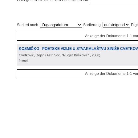
Oder geben Sie die ersten Buchstaben ein:
Sortiert nach:
Sortierung:
Erge
Anzeige der Dokumente 1-1 vo
KOSMIČKO - POETSKE VIZIJE U STVARALAŠTVU SINIŠE CVETKOV
Cvetković, Dejan
(
Astr. Soc. "Rudjer Bošković"
, 2008
)
[more]
Anzeige der Dokumente 1-1 vo