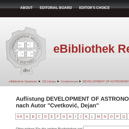
ABOUT
EDITORIAL BOARD
EDITOR'S CHOICE
eBibliothek R
➤
➤
➤
eBibliothek Startseite
CD Library
Conferences
DEVELOPMENT OF ASTRONOMY
Auflistung DEVELOPMENT OF ASTRON
nach Autor "Cvetković, Dejan"
0-9
A
B
C
D
E
F
G
H
I
J
K
L
M
N
O
P
Q