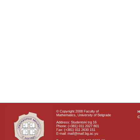
© Copyright 2008 Faculty of
Mathematics, University of Belgrade
C
Address: Studentski trg 16
Phone: (+381) 011 2027 801
Fax: (+381) 011 2630 151
E-mail: matf@matf.bg.ac.yu