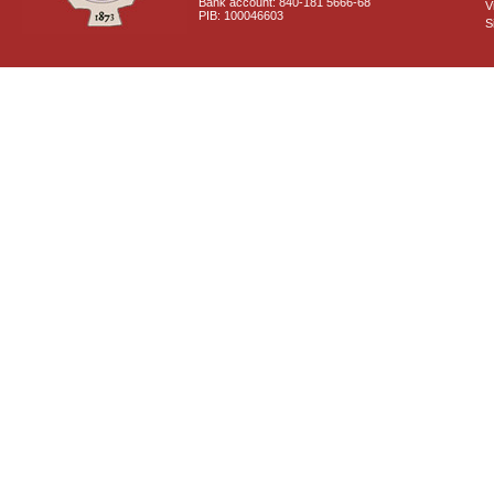
Bank account: 840-181 5666-68
V
PIB: 100046603
S