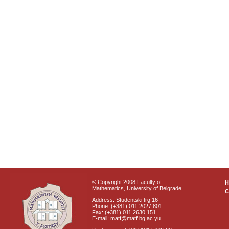
© Copyright 2008 Faculty of
Mathematics, University of Belgrade
C
Address: Studentski trg 16
Phone: (+381) 011 2027 801
Fax: (+381) 011 2630 151
E-mail: matf@matf.bg.ac.yu