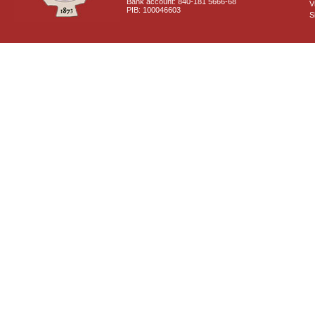
Bank account: 840-181 5666-68
V
PIB: 100046603
S