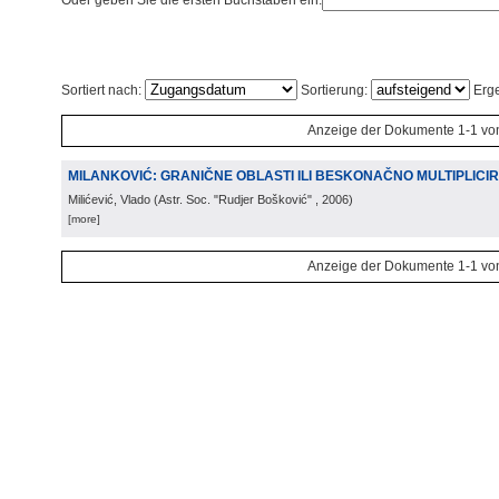
Oder geben Sie die ersten Buchstaben ein:
Sortiert nach:
Sortierung:
Erge
Anzeige der Dokumente 1-1 vo
MILANKOVIĆ: GRANIČNE OBLASTI ILI BESKONAČNO MULTIPLICIR
Milićević, Vlado
(
Astr. Soc. "Rudjer Bošković"
, 2006
)
[more]
Anzeige der Dokumente 1-1 vo