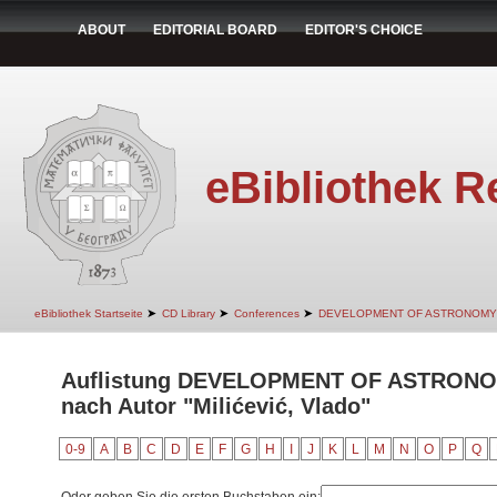
ABOUT
EDITORIAL BOARD
EDITOR'S CHOICE
eBibliothek R
➤
➤
➤
eBibliothek Startseite
CD Library
Conferences
DEVELOPMENT OF ASTRONOMY
Auflistung DEVELOPMENT OF ASTRON
nach Autor "Milićević, Vlado"
0-9
A
B
C
D
E
F
G
H
I
J
K
L
M
N
O
P
Q