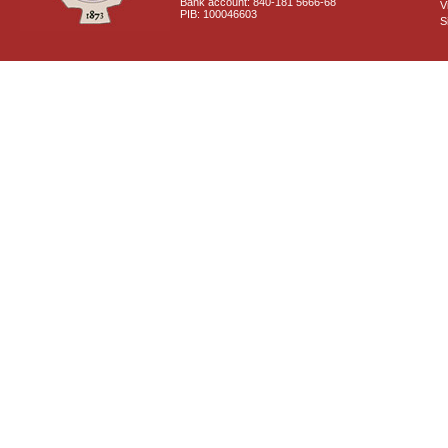
Bank account: 840-181 5666-68
V
PIB: 100046603
S