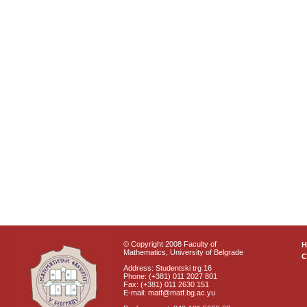
© Copyright 2008 Faculty of
Mathematics, University of Belgrade
C
Address: Studentski trg 16
Phone: (+381) 011 2027 801
Fax: (+381) 011 2630 151
E-mail: matf@matf.bg.ac.yu