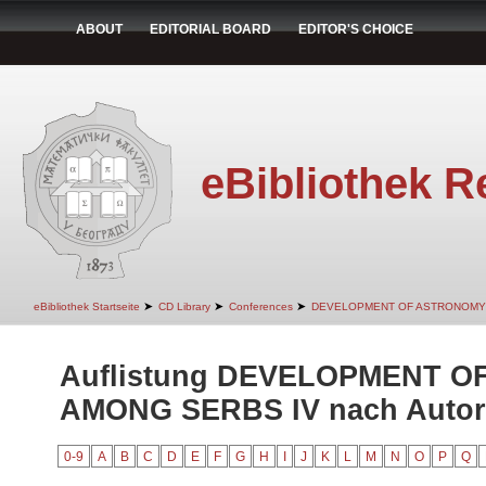
ABOUT
EDITORIAL BOARD
EDITOR'S CHOICE
eBibliothek R
➤
➤
➤
eBibliothek Startseite
CD Library
Conferences
DEVELOPMENT OF ASTRONOMY
Auflistung DEVELOPMENT 
AMONG SERBS IV nach Autor "
0-9
A
B
C
D
E
F
G
H
I
J
K
L
M
N
O
P
Q