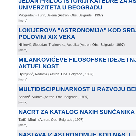
JEDAN PRILOG ISTORIJI KATEDRE ZA 
UNIVERZITETA U BEOGRADU
Milogradov - Turin, Jelena
(
Astron. Obs. Belgrade
, 1997
)
[more]
LOKIJEROVA "ASTRONOMIJA" KOD SRB
POLOVINI XIX VEKA
Ninković, Slobodan; Trajkovska, Veselka
(
Astron. Obs. Belgrade
, 1997
)
[more]
MILANKOVIĆEVE FILOSOFSKE IDEJE I N
AKTUELNOST
Djordjević, Radomir
(
Astron. Obs. Belgrade
, 1997
)
[more]
MULTIDISCIPLINARNOST U RAZVOJU B
Babović, Vukota
(
Astron. Obs. Belgrade
, 1997
)
[more]
NACRT ZA KATALOG NAXIH SUNČANIKA
Tadić, Milutin
(
Astron. Obs. Belgrade
, 1997
)
[more]
NASTAVA IZ ASTRONOMIJE KOD NAS, I