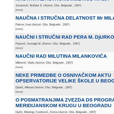
Jovanović, Božidar D.
(
Astron. Obs. Belgrade
, 1997
)
[more]
NAUČNA I STRUČNA DELATNOST Mr MIL
Pakvor, Ivan
(
Astron. Obs. Belgrade
, 1997
)
[more]
NAUČNI I STRUČNI RAD PERA M. DjURK
Popović, Georgije M.
(
Astron. Obs. Belgrade
, 1997
)
[more]
NAUČNI RAD MILUTINA MILANKOVIĆA
Milićević, Vlado
(
Astron. Obs. Belgrade
, 1997
)
[more]
NEKE PRIMEDBE O OSNIVAČKOM AKTU
OPSERVATORIJE VELIKE ŠKOLE U BEO
Djokić, Milorad
(
Astron. Obs. Belgrade
, 1997
)
[more]
O POSMATRANJIMA ZVEZDA DS PROGR
MERIDIJANSKOM KRUGU U BEOGRADU
Dačić, Miodrag; Cvetković, Zorica
(
Astron. Obs. Belgrade
, 1997
)