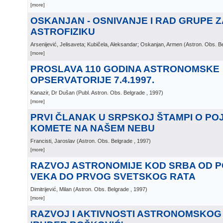
[more]
OSKANJAN - OSNIVANJE I RAD GRUPE Z
ASTROFIZIKU
Arsenijević, Jelisaveta; Kubičela, Aleksandar; Oskanjan, Armen
(
Astron. Obs. B
[more]
PROSLAVA 110 GODINA ASTRONOMSKE
OPSERVATORIJE 7.4.1997.
Kanazir, Dr Dušan
(
Publ. Astron. Obs. Belgrade
, 1997
)
[more]
PRVI ČLANAK U SRPSKOJ ŠTAMPI O PO
KOMETE NA NAŠEM NEBU
Francisti, Jaroslav
(
Astron. Obs. Belgrade
, 1997
)
[more]
RAZVOJ ASTRONOMIJE KOD SRBA OD PO
VEKA DO PRVOG SVETSKOG RATA
Dimitrijević, Milan
(
Astron. Obs. Belgrade
, 1997
)
[more]
RAZVOJ I AKTIVNOSTI ASTRONOMSKOG