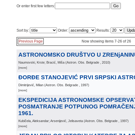
Or enter first few letters:
Sort by:
Order:
Results:
Previous Page
Now showing items 7-26 of 26
ASTRONOMSKO DRUŠTVO U ZRENjANIN
Naumovski, Krste; Bracić, Miša
(
Astron. Obs. Belgrade
, 2010
)
[more]
ĐORĐE STANOJEVIĆ PRVI SRPSKI ASTR
Dimitrijević, Milan
(
Astron. Obs. Belgrade
, 1997
)
[more]
EKSPEDICIJA ASTRONOMSKE OPSERVAT
POSMATRANJE POTPUNOG POMRAČEN
1961.
Kubičela, Aleksandar; Arsenijević, Jelisaveta
(
Astron. Obs. Belgrade
, 1997
)
[more]