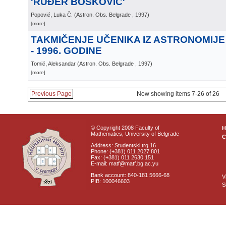
'RUĐER BOŠKOVIĆ'
Popović, Luka Č.
(
Astron. Obs. Belgrade
, 1997
)
[more]
TAKMIČENJE UČENIKA IZ ASTRONOMIJE 
- 1996. GODINE
Tomić, Aleksandar
(
Astron. Obs. Belgrade
, 1997
)
[more]
Previous Page
Now showing items 7-26 of 26
© Copyright 2008 Faculty of
Mathematics, University of Belgrade
C
Address: Studentski trg 16
Phone: (+381) 011 2027 801
Fax: (+381) 011 2630 151
E-mail: matf@matf.bg.ac.yu
Bank account: 840-181 5666-68
V
PIB: 100046603
S