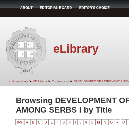
ABOUT
EDITORIAL BOARD
EDITOR'S CHOICE
eLibrary
➤
➤
➤
eLibrary Home
CD Library
Conferences
DEVELOPMENT OF ASTRONOMY AMON
Browsing DEVELOPMENT O
AMONG SERBS I by Title
0-9
A
B
C
D
E
F
G
H
I
J
K
L
M
N
O
P
Q