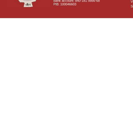
Bank account: 840-181 5666-68
V
PIB: 100046603
S