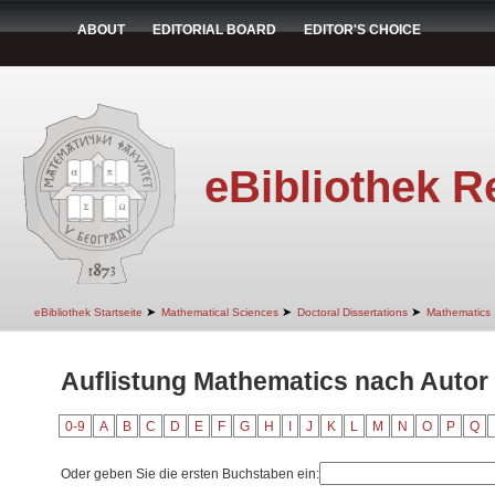
ABOUT
EDITORIAL BOARD
EDITOR'S CHOICE
eBibliothek R
➤
➤
➤
eBibliothek Startseite
Mathematical Sciences
Doctoral Dissertations
Mathematics
Auflistung Mathematics nach Autor 
0-9
A
B
C
D
E
F
G
H
I
J
K
L
M
N
O
P
Q
Oder geben Sie die ersten Buchstaben ein: