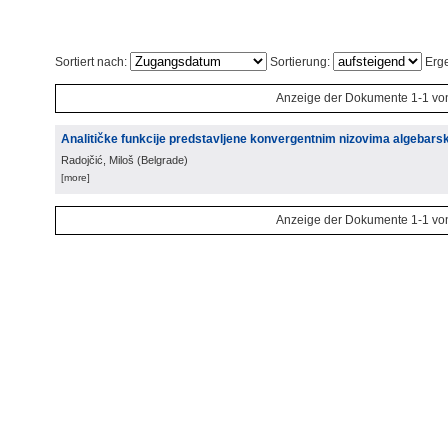
Sortiert nach:
Sortierung:
Erge
Anzeige der Dokumente 1-1 vo
Analitičke funkcije predstavljene konvergentnim nizovima algebarsk
Radojčić, Miloš
(
Belgrade
)
[more]
Anzeige der Dokumente 1-1 vo