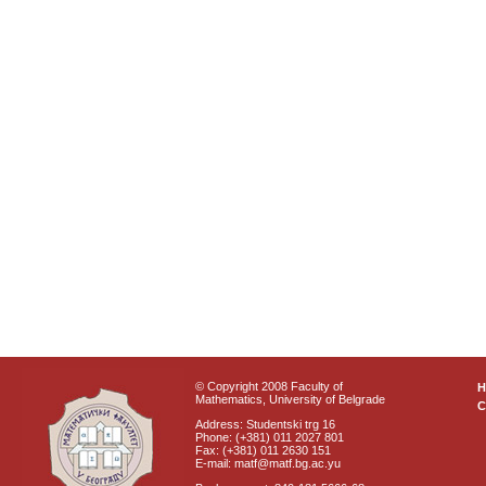
© Copyright 2008 Faculty of
Mathematics, University of Belgrade
C
Address: Studentski trg 16
Phone: (+381) 011 2027 801
Fax: (+381) 011 2630 151
E-mail: matf@matf.bg.ac.yu