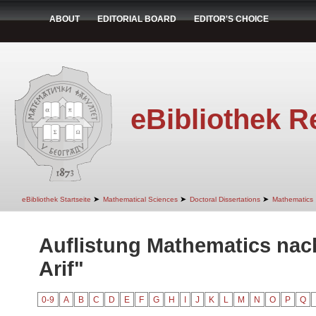
ABOUT
EDITORIAL BOARD
EDITOR'S CHOICE
eBibliothek R
➤
➤
➤
eBibliothek Startseite
Mathematical Sciences
Doctoral Dissertations
Mathematics
Auflistung Mathematics nach
Arif"
0-9
A
B
C
D
E
F
G
H
I
J
K
L
M
N
O
P
Q