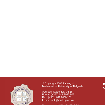
© Copyright 2008 Faculty of
Mathematics, University of Belgrade
C
Address: Studentski trg 16
Phone: (+381) 011 2027 801
Fax: (+381) 011 2630 151
E-mail: matf@matf.bg.ac.yu