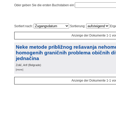
Oder geben Sie die ersten Buchstaben ein:
Sortiert nach:
Sortierung:
Erge
Anzeige der Dokumente 1-1 vo
Neke metode približnog rešavanja nehomo
homogenih graničnih problema običnih dif
jednačina
Zolić, Arif
(
Belgrade
)
[more]
Anzeige der Dokumente 1-1 vo