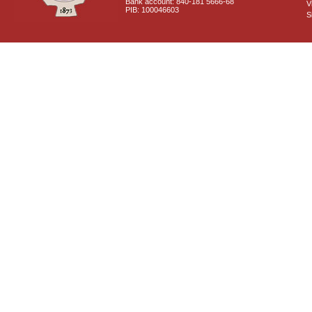
Bank account: 840-181 5666-68
V
PIB: 100046603
S