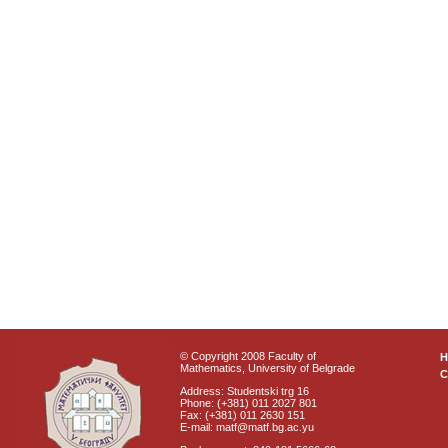
© Copyright 2008 Faculty of
Mathematics, University of Belgrade
C
Address: Studentski trg 16
Phone: (+381) 011 2027 801
Fax: (+381) 011 2630 151
E-mail: matf@matf.bg.ac.yu