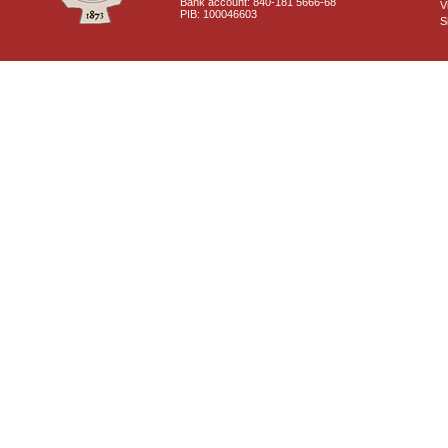
Bank account: 840-181 5666-68
V
PIB: 100046603
S