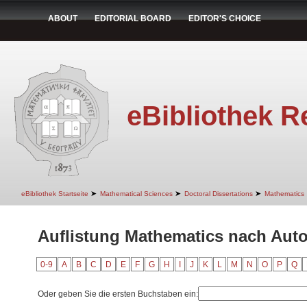
ABOUT
EDITORIAL BOARD
EDITOR'S CHOICE
eBibliothek R
➤
➤
➤
eBibliothek Startseite
Mathematical Sciences
Doctoral Dissertations
Mathematics
Auflistung Mathematics nach Auto
0-9
A
B
C
D
E
F
G
H
I
J
K
L
M
N
O
P
Q
Oder geben Sie die ersten Buchstaben ein: