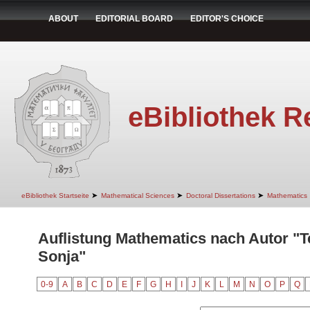
ABOUT
EDITORIAL BOARD
EDITOR'S CHOICE
eBibliothek R
➤
➤
➤
eBibliothek Startseite
Mathematical Sciences
Doctoral Dissertations
Mathematics
Auflistung Mathematics nach Autor "T
Sonja"
0-9
A
B
C
D
E
F
G
H
I
J
K
L
M
N
O
P
Q