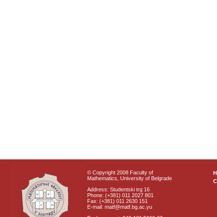
© Copyright 2008 Faculty of
Mathematics, University of Belgrade
C
Address: Studentski trg 16
Phone: (+381) 011 2027 801
Fax: (+381) 011 2630 151
E-mail: matf@matf.bg.ac.yu