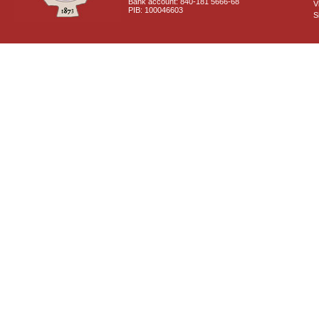
Bank account: 840-181 5666-68
V
PIB: 100046603
S