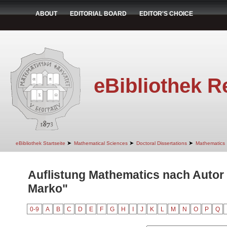
ABOUT
EDITORIAL BOARD
EDITOR'S CHOICE
eBibliothek R
➤
➤
➤
eBibliothek Startseite
Mathematical Sciences
Doctoral Dissertations
Mathematics
Auflistung Mathematics nach Autor
Marko"
0-9
A
B
C
D
E
F
G
H
I
J
K
L
M
N
O
P
Q