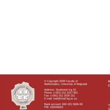
© Copyright 2008 Faculty of
Mathematics, University of Belgrade
C
Address: Studentski trg 16
Phone: (+381) 011 2027 801
Fax: (+381) 011 2630 151
E-mail: matf@matf.bg.ac.yu
Bank account: 840-181 5666-68
V
PIB: 100046603
S