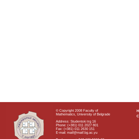
© Copyright 2008 Faculty of
Mathematics, University of Belgrade
C
Address: Studentski trg 16
Phone: (+381) 011 2027 801
Fax: (+381) 011 2630 151
E-mail: matf@matf.bg.ac.yu