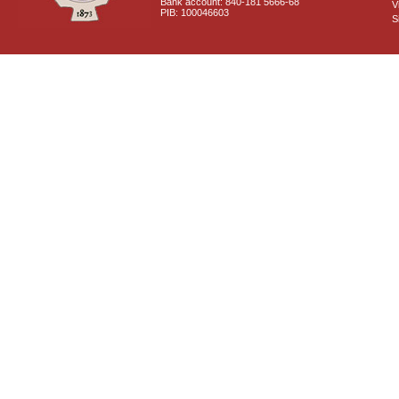
Bank account: 840-181 5666-68
V
PIB: 100046603
S