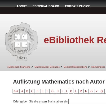
ABOUT
EDITORIAL BOARD
EDITOR'S CHOICE
eBibliothek R
➤
➤
➤
eBibliothek Startseite
Mathematical Sciences
Doctoral Dissertations
Mathematics
Auflistung Mathematics nach Autor 
0-9
A
B
C
D
E
F
G
H
I
J
K
L
M
N
O
P
Q
Oder geben Sie die ersten Buchstaben ein: