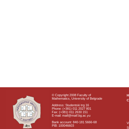
© Copyright 2008 Faculty of
Mathematics, University of Belgrade
C
Address: Studentski trg 16
Phone: (+381) 011 2027 801
Fax: (+381) 011 2630 151
E-mail: matf@matf.bg.ac.yu
Bank account: 840-181 5666-68
V
PIB: 100046603
S