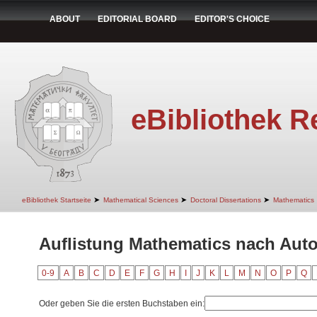
ABOUT
EDITORIAL BOARD
EDITOR'S CHOICE
eBibliothek R
➤
➤
➤
eBibliothek Startseite
Mathematical Sciences
Doctoral Dissertations
Mathematics
Auflistung Mathematics nach Autor
0-9
A
B
C
D
E
F
G
H
I
J
K
L
M
N
O
P
Q
Oder geben Sie die ersten Buchstaben ein: