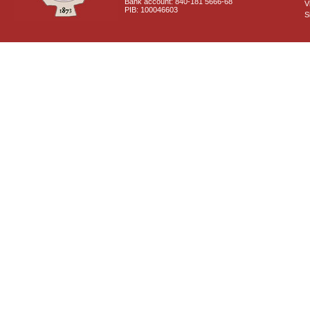
Bank account: 840-181 5666-68
V
PIB: 100046603
S