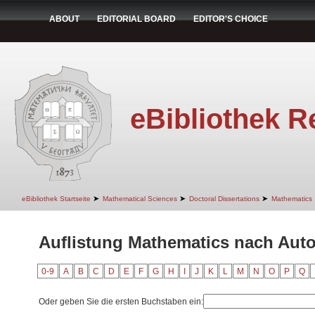
ABOUT
EDITORIAL BOARD
EDITOR'S CHOICE
eBibliothek R
➤
➤
➤
eBibliothek Startseite
Mathematical Sciences
Doctoral Dissertations
Mathematics
Auflistung Mathematics nach Autor
0-9
A
B
C
D
E
F
G
H
I
J
K
L
M
N
O
P
Q
Oder geben Sie die ersten Buchstaben ein: