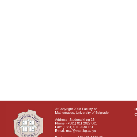
© Copyright 2008 Faculty of
Mathematics, University of Belgrade
C
Address: Studentski trg 16
Phone: (+381) 011 2027 801
Fax: (+381) 011 2630 151
E-mail: matf@matf.bg.ac.yu