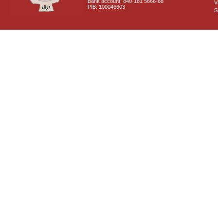
Bank account: 840-181 5666-68
V
PIB: 100046603
S