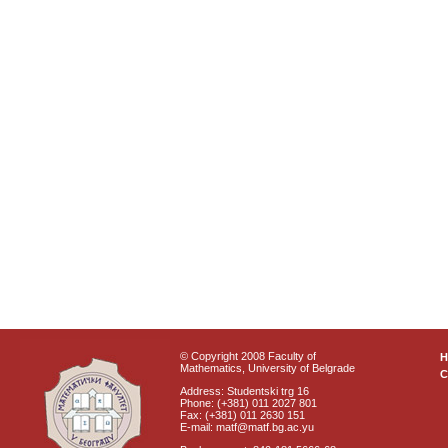
© Copyright 2008 Faculty of
Mathematics, University of Belgrade
C
Address: Studentski trg 16
Phone: (+381) 011 2027 801
Fax: (+381) 011 2630 151
E-mail: matf@matf.bg.ac.yu