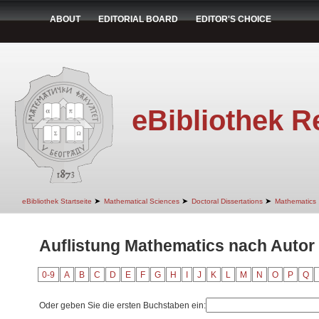
ABOUT
EDITORIAL BOARD
EDITOR'S CHOICE
eBibliothek R
➤
➤
➤
eBibliothek Startseite
Mathematical Sciences
Doctoral Dissertations
Mathematics
Auflistung Mathematics nach Autor
0-9
A
B
C
D
E
F
G
H
I
J
K
L
M
N
O
P
Q
Oder geben Sie die ersten Buchstaben ein: