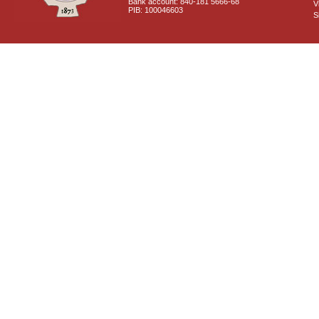
Bank account: 840-181 5666-68
V
PIB: 100046603
S