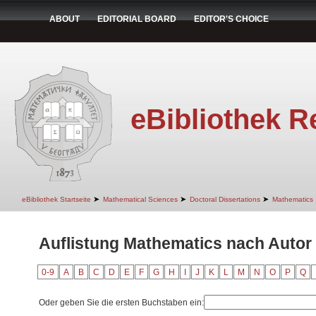
ABOUT
EDITORIAL BOARD
EDITOR'S CHOICE
eBibliothek R
➤
➤
➤
eBibliothek Startseite
Mathematical Sciences
Doctoral Dissertations
Mathematics
Auflistung Mathematics nach Autor 
0-9
A
B
C
D
E
F
G
H
I
J
K
L
M
N
O
P
Q
Oder geben Sie die ersten Buchstaben ein: