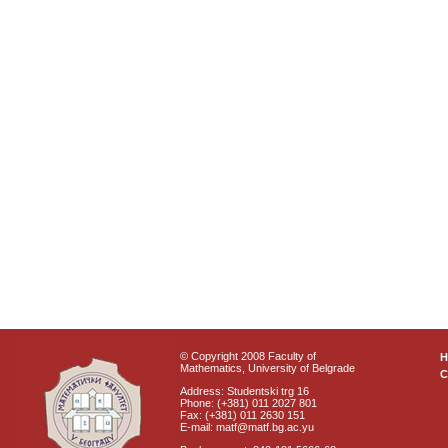
© Copyright 2008 Faculty of
Mathematics, University of Belgrade
C
Address: Studentski trg 16
Phone: (+381) 011 2027 801
Fax: (+381) 011 2630 151
E-mail: matf@matf.bg.ac.yu