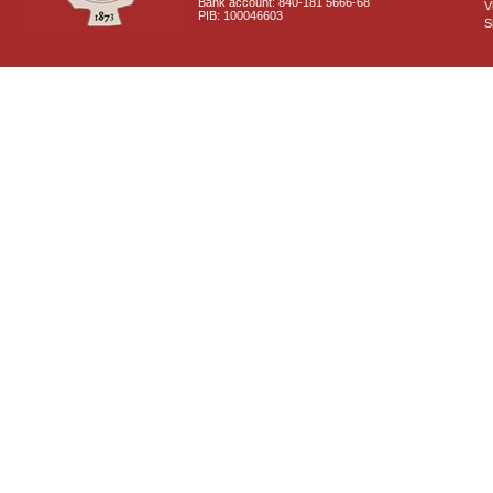
Bank account: 840-181 5666-68
V
PIB: 100046603
S