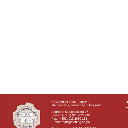
© Copyright 2008 Faculty of
Mathematics, University of Belgrade
C
Address: Studentski trg 16
Phone: (+381) 011 2027 801
Fax: (+381) 011 2630 151
E-mail: matf@matf.bg.ac.yu