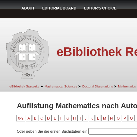
ABOUT
EDITORIAL BOARD
EDITOR'S CHOICE
eBibliothek R
➤
➤
➤
eBibliothek Startseite
Mathematical Sciences
Doctoral Dissertations
Mathematics
Auflistung Mathematics nach Auto
0-9
A
B
C
D
E
F
G
H
I
J
K
L
M
N
O
P
Q
Oder geben Sie die ersten Buchstaben ein: