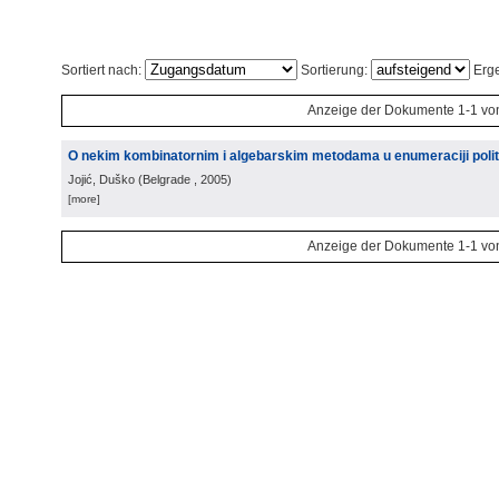
Sortiert nach:
Sortierung:
Erge
Anzeige der Dokumente 1-1 vo
O nekim kombinatornim i algebarskim metodama u enumeraciji polit
Jojić, Duško
(
Belgrade
, 2005
)
[more]
Anzeige der Dokumente 1-1 vo