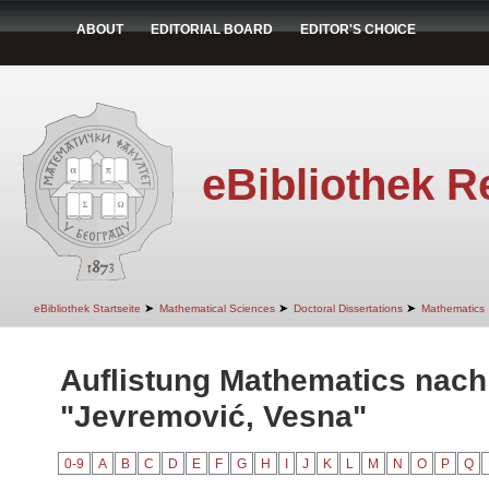
ABOUT
EDITORIAL BOARD
EDITOR'S CHOICE
eBibliothek R
➤
➤
➤
eBibliothek Startseite
Mathematical Sciences
Doctoral Dissertations
Mathematics
Auflistung Mathematics nach
"Jevremović, Vesna"
0-9
A
B
C
D
E
F
G
H
I
J
K
L
M
N
O
P
Q