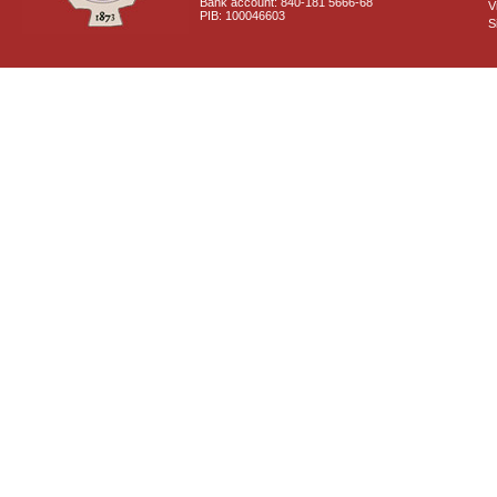
Bank account: 840-181 5666-68
V
PIB: 100046603
S