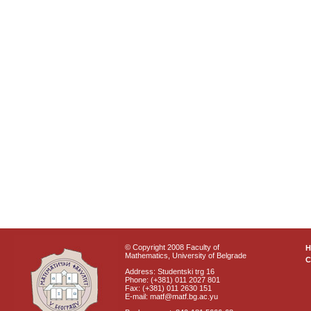
© Copyright 2008 Faculty of
Mathematics, University of Belgrade
C
Address: Studentski trg 16
Phone: (+381) 011 2027 801
Fax: (+381) 011 2630 151
E-mail: matf@matf.bg.ac.yu