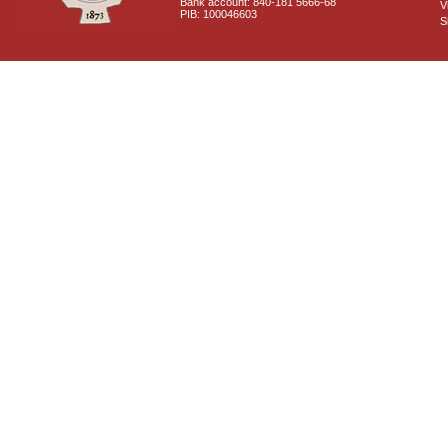
Bank account: 840-181 5666-68
V
PIB: 100046603
S