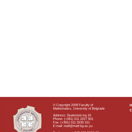
© Copyright 2008 Faculty of
Mathematics, University of Belgrade
C
Address: Studentski trg 16
Phone: (+381) 011 2027 801
Fax: (+381) 011 2630 151
E-mail: matf@matf.bg.ac.yu