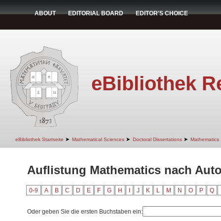
ABOUT
EDITORIAL BOARD
EDITOR'S CHOICE
eBibliothek R
➤
➤
➤
eBibliothek Startseite
Mathematical Sciences
Doctoral Dissertations
Mathematics
Auflistung Mathematics nach Autor
0-9
A
B
C
D
E
F
G
H
I
J
K
L
M
N
O
P
Q
Oder geben Sie die ersten Buchstaben ein: