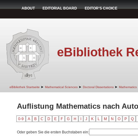
ABOUT
EDITORIAL BOARD
EDITOR'S CHOICE
eBibliothek R
➤
➤
➤
eBibliothek Startseite
Mathematical Sciences
Doctoral Dissertations
Mathematics
Auflistung Mathematics nach Auto
0-9
A
B
C
D
E
F
G
H
I
J
K
L
M
N
O
P
Q
Oder geben Sie die ersten Buchstaben ein: