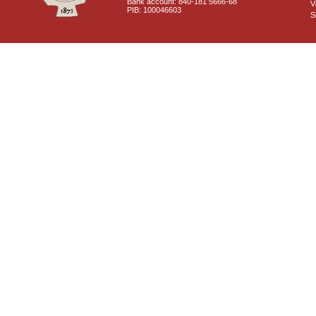
Bank account: 840-181 5666-68
V
PIB: 100046603
S