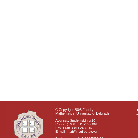
© Copyright 2008 Faculty of
Mathematics, University of Belgrade
C
Address: Studentski trg 16
Phone: (+381) 011 2027 801
Fax: (+381) 011 2630 151
E-mail: matf@matf.bg.ac.yu