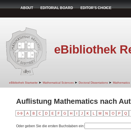
ABOUT
EDITORIAL BOARD
EDITOR'S CHOICE
eBibliothek R
➤
➤
➤
eBibliothek Startseite
Mathematical Sciences
Doctoral Dissertations
Mathematics
Auflistung Mathematics nach Aut
0-9
A
B
C
D
E
F
G
H
I
J
K
L
M
N
O
P
Q
Oder geben Sie die ersten Buchstaben ein: