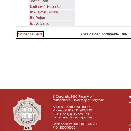
Hoxha, Isak
Ikodinović, Nebojša
Ilić-Dajović, Milica
Ilić, Dejan
Ilić, D. Ivana
Vorherige Seite
Anzeige der Dokumente 100-11
© Copyright 2008 Faculty of
Mathematics, University of Belgrade
C
Address: Studentski trg 16
Phone: (+381) 011 2027 801
Fax: (+381) 011 2630 151
E-mail: matf@matf.bg.ac.yu
Bank account: 840-181 5666-68
V
PIB: 100046603
S