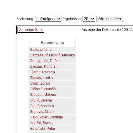
Sortierung:
Ergebnisse:
Vorherige Seite
Anzeige der Dokumente 100-11
Autorenname
Gajić, Ljiljana
Gardašević Filipvić, Milanka
Georgijević, Dušan
Gilezan, Koriolan
Gjergji, Rexhep
Glavaš, Lenka
Glišić, Zoran
Glišović, Nataša
Graovac, Jelena
Grujić, Jelena
Grujić, Vladimir
Grulović, Milan
Hajduković, Dimitrije
Hodžić, Sandra
Hotomski, Petar