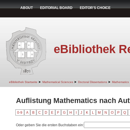
ABOUT
EDITORIAL BOARD
EDITOR'S CHOICE
eBibliothek R
➤
➤
➤
eBibliothek Startseite
Mathematical Sciences
Doctoral Dissertations
Mathematics
Auflistung Mathematics nach Aut
0-9
A
B
C
D
E
F
G
H
I
J
K
L
M
N
O
P
Q
Oder geben Sie die ersten Buchstaben ein: