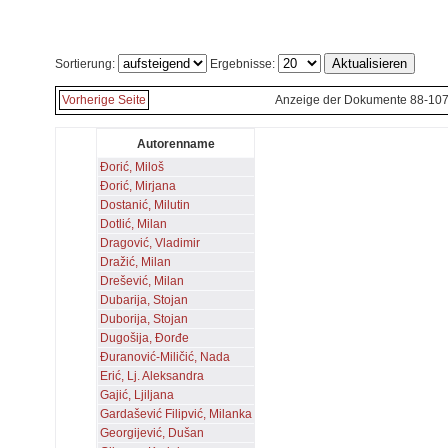
Sortierung:
Ergebnisse:
Vorherige Seite
Anzeige der Dokumente 88-107
Autorenname
Đorić, Miloš
Đorić, Mirjana
Dostanić, Milutin
Dotlić, Milan
Dragović, Vladimir
Dražić, Milan
Drešević, Milan
Dubarija, Stojan
Duborija, Stojan
Dugošija, Đorđe
Đuranović-Miličić, Nada
Erić, Lj. Aleksandra
Gajić, Ljiljana
Gardašević Filipvić, Milanka
Georgijević, Dušan