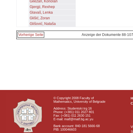
Gilezan, Koriolan
Gjergji, Rexhep
Glavaš, Lenka
Glišić, Zoran
Glišović, Nataša
Vorherige Seite
Anzeige der Dokumente 88-107
© Copyright 2008 Faculty of
Mathematics, University of Belgrade
C
Address: Studentski trg 16
Phone: (+381) 011 2027 801
Fax: (+381) 011 2630 151
E-mail: matf@matf.bg.ac.yu
Bank account: 840-181 5666-68
V
PIB: 100046603
S