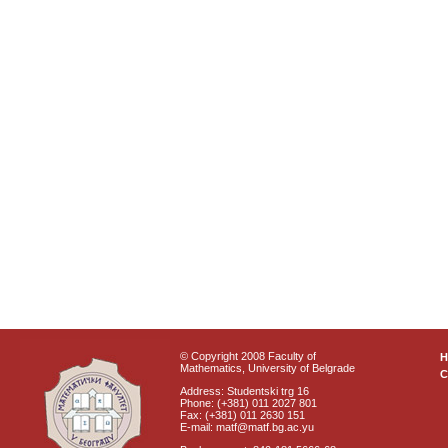
© Copyright 2008 Faculty of
Mathematics, University of Belgrade
C
Address: Studentski trg 16
Phone: (+381) 011 2027 801
Fax: (+381) 011 2630 151
E-mail: matf@matf.bg.ac.yu