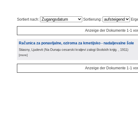
Sortiert nach:
Sortierung:
Erge
Anzeige der Dokumente 1-1 vo
Računica za ponavljalne, oziroma za kmetijsko - nadaljevalne šole
Stiasny, Ljudevit
(
Na Dunaju cesarski kraljevi zalogi školskih knjig.
, 1911
)
[more]
Anzeige der Dokumente 1-1 vo