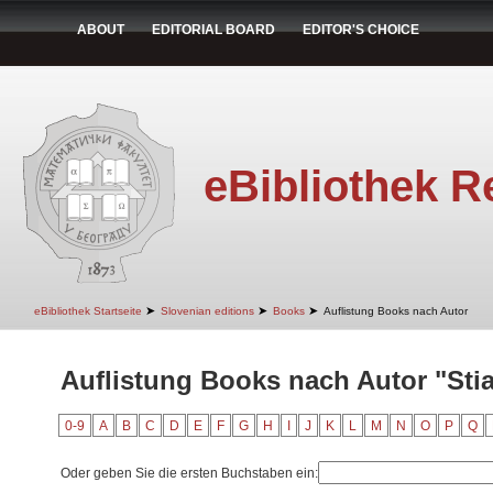
ABOUT
EDITORIAL BOARD
EDITOR'S CHOICE
eBibliothek R
➤
➤
➤
eBibliothek Startseite
Slovenian editions
Books
Auflistung Books nach Autor
Auflistung Books nach Autor "Stia
0-9
A
B
C
D
E
F
G
H
I
J
K
L
M
N
O
P
Q
Oder geben Sie die ersten Buchstaben ein: