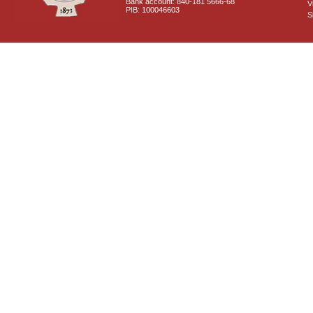
Bank account: 840-181 5666-68
V
PIB: 100046603
S