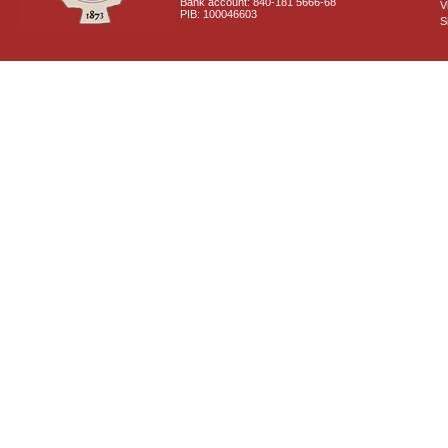
Bank account: 840-181 5666-68
V
PIB: 100046603
S