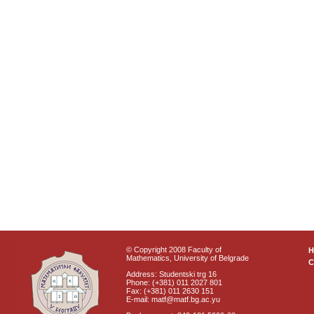
© Copyright 2008 Faculty of
Mathematics, University of Belgrade
C
Address: Studentski trg 16
Phone: (+381) 011 2027 801
Fax: (+381) 011 2630 151
E-mail: matf@matf.bg.ac.yu