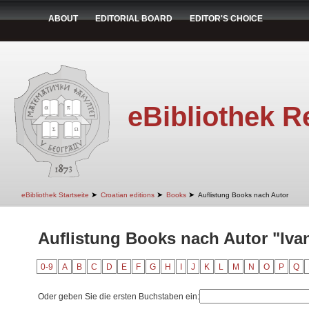
ABOUT
EDITORIAL BOARD
EDITOR'S CHOICE
eBibliothek R
➤
➤
➤
eBibliothek Startseite
Croatian editions
Books
Auflistung Books nach Autor
Auflistung Books nach Autor "Ivan
0-9
A
B
C
D
E
F
G
H
I
J
K
L
M
N
O
P
Q
Oder geben Sie die ersten Buchstaben ein: