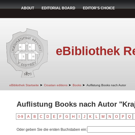
ABOUT
EDITORIAL BOARD
EDITOR'S CHOICE
eBibliothek R
➤
➤
➤
eBibliothek Startseite
Croatian editions
Books
Auflistung Books nach Autor
Auflistung Books nach Autor "Kraj
0-9
A
B
C
D
E
F
G
H
I
J
K
L
M
N
O
P
Q
Oder geben Sie die ersten Buchstaben ein: