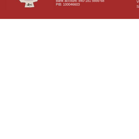
Bank account: 840-181 5666-68
V
PIB: 100046603
S