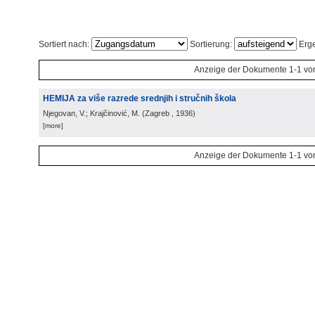
Sortiert nach:
Sortierung:
Erge
Anzeige der Dokumente 1-1 vo
HEMIJA za više razrede srednjih i stručnih škola
Njegovan, V.; Krajčinović, M.
(
Zagreb
, 1936
)
[more]
Anzeige der Dokumente 1-1 vo