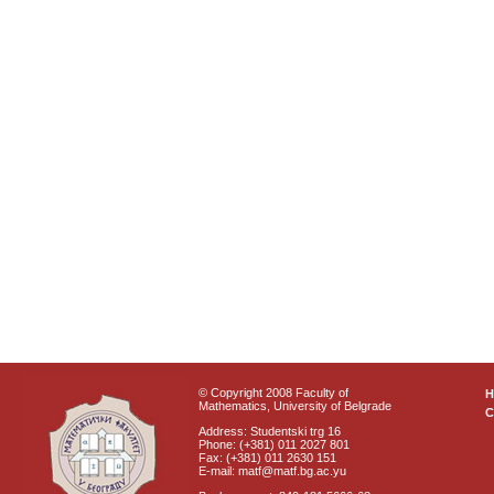
© Copyright 2008 Faculty of
Mathematics, University of Belgrade
C
Address: Studentski trg 16
Phone: (+381) 011 2027 801
Fax: (+381) 011 2630 151
E-mail: matf@matf.bg.ac.yu