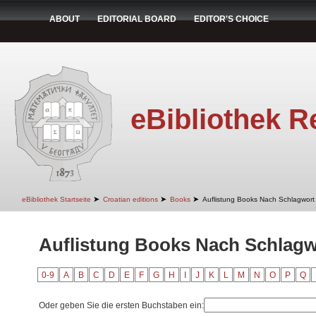
ABOUT
EDITORIAL BOARD
EDITOR'S CHOICE
eBibliothek R
➤
➤
➤
eBibliothek Startseite
Croatian editions
Books
Auflistung Books Nach Schlagwort
Auflistung Books Nach Schlagw
0-9
A
B
C
D
E
F
G
H
I
J
K
L
M
N
O
P
Q
Oder geben Sie die ersten Buchstaben ein: