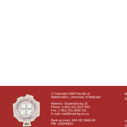
© Copyright 2008 Faculty of
Mathematics, University of Belgrade
C
Address: Studentski trg 16
Phone: (+381) 011 2027 801
Fax: (+381) 011 2630 151
E-mail: matf@matf.bg.ac.yu
Bank account: 840-181 5666-68
V
PIB: 100046603
S