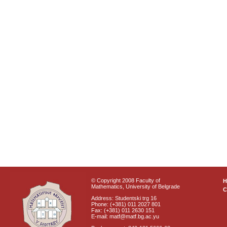
© Copyright 2008 Faculty of
Mathematics, University of Belgrade
C
Address: Studentski trg 16
Phone: (+381) 011 2027 801
Fax: (+381) 011 2630 151
E-mail: matf@matf.bg.ac.yu