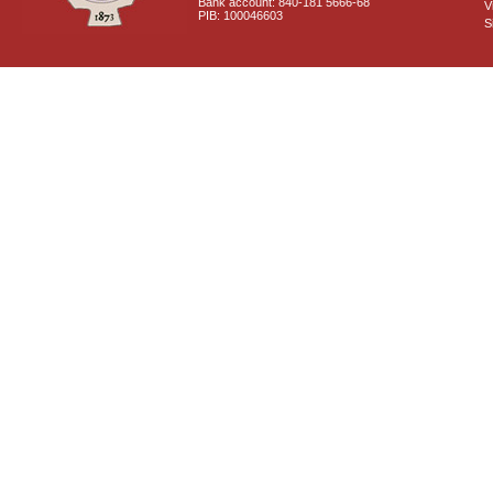
Bank account: 840-181 5666-68
V
PIB: 100046603
S