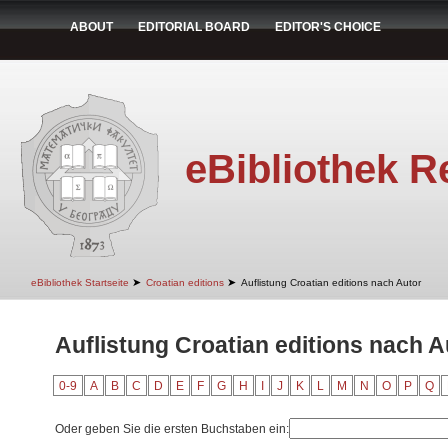
ABOUT
EDITORIAL BOARD
EDITOR'S CHOICE
eBibliothek R
➤
➤
eBibliothek Startseite
Croatian editions
Auflistung Croatian editions nach Autor
Auflistung Croatian editions nach A
0-9
A
B
C
D
E
F
G
H
I
J
K
L
M
N
O
P
Q
Oder geben Sie die ersten Buchstaben ein: