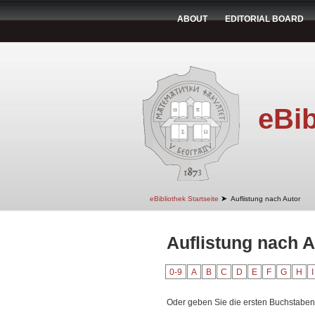
ABOUT
EDITORIAL BOARD
eBib
➤
eBibliothek Startseite
Auflistung nach Autor
Auflistung nach A
0-9
A
B
C
D
E
F
G
H
I
Oder geben Sie die ersten Buchstaben