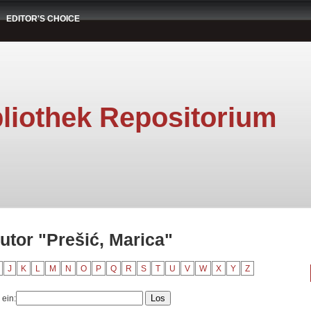
EDITOR'S CHOICE
liothek Repositorium
utor "Prešić, Marica"
J
K
L
M
N
O
P
Q
R
S
T
U
V
W
X
Y
Z
 ein: