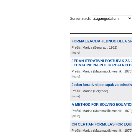
Sortiert nach:
FORMALIZACIJA JEDNOG DELA S
Prešić, Marica
(
Beograd
, 1982
)
[more]
JEDAN ITERATIVNI POSTUPAK Z
JEDNAČINE NA POLJU REALNIH 
Prešić, Marica
(
Matematički vesnik
, 1973
[more]
Jedan iterativni postupak za određi
Prešić, Marica
(
Belgrade
)
[more]
A METHOD FOR SOLVING EQUATIONS
Prešić, Marica
(
Matematički vesnik
, 1970
[more]
ON CERTIAN FORMULAS FOR EQU
Prešić, Marica
(
Matematički vesnik
, 1970