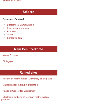
Erweiterte Suche
Stöbern
Gesamter Bestand
Bereiche & Sammlungen
Erscheinungsdatum
Autoren
Titeln
Schlagworten
Mein Benutzerkonto
Meine Exporte
Einloggen
Relited sites
Faculty of Mathematics, University of Belgrade
Mathematical Institut in Belgrade
National Center for Digitization
Electronic editions of Serbian mathematical
journals