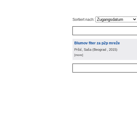
Sortiert nach:
Blumov flter za p2p mreže
Pršić, Saša
(
Beograd
, 2015
)
[more]