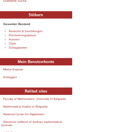
Erweiterte Suche
Stöbern
Gesamter Bestand
Bereiche & Sammlungen
Erscheinungsdatum
Autoren
Titeln
Schlagworten
Mein Benutzerkonto
Meine Exporte
Einloggen
Relited sites
Faculty of Mathematics, University of Belgrade
Mathematical Institut in Belgrade
National Center for Digitization
Electronic editions of Serbian mathematical
journals