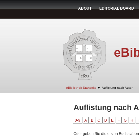
ABOUT
EDITORIAL BOARD
eBib
➤
eBibliothek Startseite
Auflistung nach Autor
Auflistung nach A
0-9
A
B
C
D
E
F
G
H
I
Oder geben Sie die ersten Buchstaben