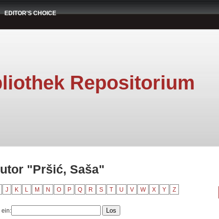
EDITOR'S CHOICE
liothek Repositorium
utor "Pršić, Saša"
J
K
L
M
N
O
P
Q
R
S
T
U
V
W
X
Y
Z
 ein: