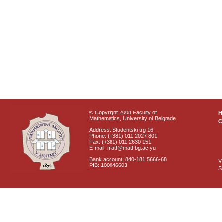
© Copyright 2008 Faculty of
Mathematics, University of Belgrade
C
Address: Studentski trg 16
Phone: (+381) 011 2027 801
Fax: (+381) 011 2630 151
E-mail: matf@matf.bg.ac.yu
Bank account: 840-181 5666-68
V
PIB: 100046603
S