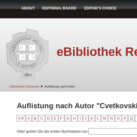
ABOUT
EDITORIAL BOARD
EDITOR'S CHOICE
eBibliothek R
➤
eBibliothek Startseite
Auflistung nach Autor
Auflistung nach Autor "Cvetkovski
0-9
A
B
C
D
E
F
G
H
I
J
K
L
M
N
O
P
Q
Oder geben Sie die ersten Buchstaben ein: