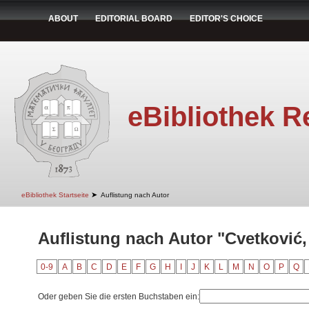
ABOUT
EDITORIAL BOARD
EDITOR'S CHOICE
eBibliothek R
➤
eBibliothek Startseite
Auflistung nach Autor
Auflistung nach Autor "Cvetković
0-9
A
B
C
D
E
F
G
H
I
J
K
L
M
N
O
P
Q
Oder geben Sie die ersten Buchstaben ein: