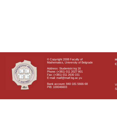
© Copyright 2008 Faculty of
Mathematics, University of Belgrade
C
Address: Studentski trg 16
Phone: (+381) 011 2027 801
Fax: (+381) 011 2630 151
E-mail: matf@matf.bg.ac.yu
Bank account: 840-181 5666-68
V
PIB: 100046603
S