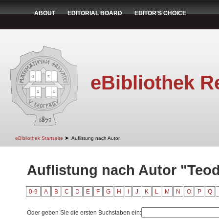
ABOUT
EDITORIAL BOARD
EDITOR'S CHOICE
eBibliothek R
➤
eBibliothek Startseite
Auflistung nach Autor
Auflistung nach Autor "Teod
0-9
A
B
C
D
E
F
G
H
I
J
K
L
M
N
O
P
Q
Oder geben Sie die ersten Buchstaben ein: