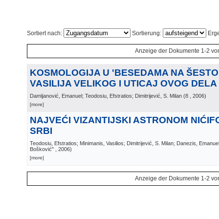
Sortiert nach:
Sortierung:
Erge
Anzeige der Dokumente 1-2 vo
KOSMOLOGIJA U 'BESEDAMA NA ŠESTO
VASILIJA VELIKOG I UTICAJ OVOG DEL
Damljanović, Emanuel; Teodosiu, Efstratios; Dimitrijević, S. Milan
(
8
, 2006
)
[more]
NAJVEĆI VIZANTIJSKI ASTRONOM NIĆIF
SRBI
Teodosiu, Efstratios; Minimanis, Vasilios; Dimitrijević, S. Milan; Danezis, Emanue
Bošković"
, 2006
)
[more]
Anzeige der Dokumente 1-2 vo