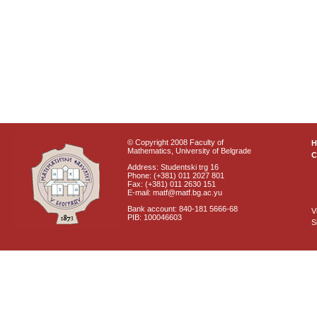
© Copyright 2008 Faculty of
Mathematics, University of Belgrade
C
Address: Studentski trg 16
Phone: (+381) 011 2027 801
Fax: (+381) 011 2630 151
E-mail: matf@matf.bg.ac.yu
Bank account: 840-181 5666-68
V
PIB: 100046603
S