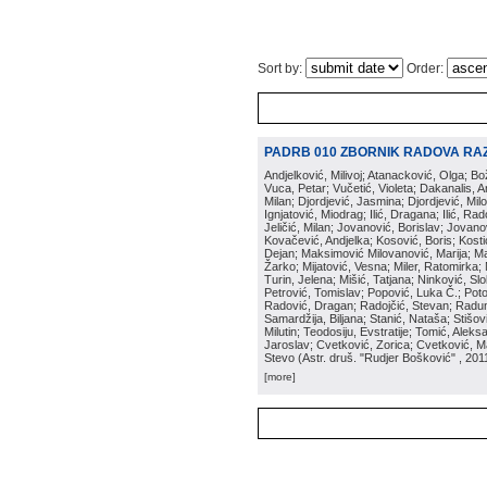
Sort by:
Order:
PADRB 010 ZBORNIK RADOVA RA
Andjelković, Milivoj; Atanacković, Olga; B
Vuca, Petar; Vučetić, Violeta; Dakanalis, Ar
Milan; Djordjević, Jasmina; Djordjević, Mil
Ignjatović, Miodrag; Ilić, Dragana; Ilić, R
Jeličić, Milan; Jovanović, Borislav; Jovano
Kovačević, Andjelka; Kosović, Boris; Kos
Dejan; Maksimović Milovanović, Marija; Man
Žarko; Mijatović, Vesna; Miler, Ratomirka; Mi
Turin, Jelena; Mišić, Tatjana; Ninković, S
Petrović, Tomislav; Popović, Luka Č.; Poto
Radović, Dragan; Radojčić, Stevan; Raduno
Samardžija, Biljana; Stanić, Nataša; Stišovi
Milutin; Teodosiju, Evstratije; Tomić, Aleks
Jaroslav; Cvetković, Zorica; Cvetković, Ma
Stevo
(
Astr. druš. "Rudjer Bošković"
, 201
[more]