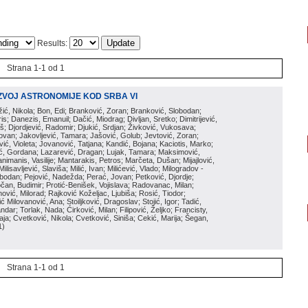
Results:
Strana 1-1 od 1
ZVOJ ASTRONOMIJE KOD SRBA VI
ožić, Nikola; Bon, Edi; Branković, Zoran; Branković, Slobodan;
is; Danezis, Emanuil; Dačić, Miodrag; Divljan, Sretko; Dimitrijević,
oš; Djordjević, Radomir; Djukić, Srdjan; Živković, Vukosava;
adovan; Jakovljević, Tamara; Jašović, Golub; Jevtović, Zoran;
vić, Violeta; Jovanović, Tatjana; Kandić, Bojana; Kaciotis, Marko;
tić, Gordana; Lazarević, Dragan; Lujak, Tamara; Maksimović,
imanis, Vasilije; Mantarakis, Petros; Marčeta, Dušan; Mijajlović,
lisavljević, Slaviša; Milić, Ivan; Milićević, Vlado; Milogradov -
lobodan; Pejović, Nadežda; Perać, Jovan; Petković, Djordje;
čan, Budimir; Protić-Benišek, Vojislava; Radovanac, Milan;
vić, Milorad; Rajković Koželjac, Ljubiša; Rosić, Tiodor;
ć Milovanović, Ana; Stoiljković, Dragoslav; Stojić, Igor; Tadić,
andar; Torlak, Nada; Ćirković, Milan; Filipović, Željko; Francisty,
ja; Cvetković, Nikola; Cvetković, Siniša; Cekić, Marija; Šegan,
1
)
Strana 1-1 od 1