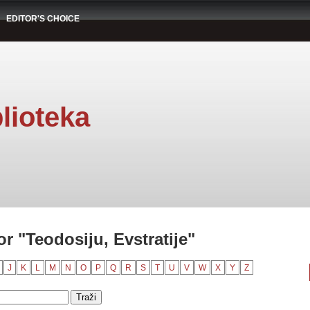
EDITOR'S CHOICE
lioteka
r "Teodosiju, Evstratije"
J
K
L
M
N
O
P
Q
R
S
T
U
V
W
X
Y
Z