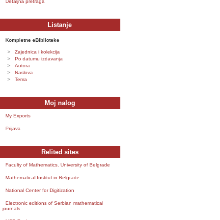
Detaljna pretraga
Listanje
Kompletne eBiblioteke
Zajednica i kolekcija
Po datumu izdavanja
Autora
Naslova
Tema
Moj nalog
My Exports
Prijava
Relited sites
Faculty of Mathematics, University of Belgrade
Mathematical Institut in Belgrade
National Center for Digitization
Electronic editions of Serbian mathematical
journals