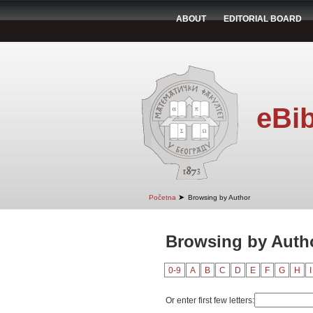
ABOUT
EDITORIAL BOARD
eBib
➤
Početna
Browsing by Author
Browsing by Autho
0-9
A
B
C
D
E
F
G
H
I
Or enter first few letters: