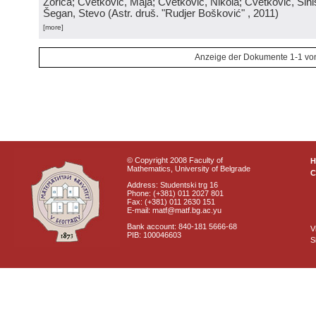
Zorica; Cvetković, Maja; Cvetković, Nikola; Cvetković, Sini
Šegan, Stevo
(
Astr. druš. "Rudjer Bošković"
, 2011
)
[more]
Anzeige der Dokumente 1-1 vo
© Copyright 2008 Faculty of
Mathematics, University of Belgrade
C
Address: Studentski trg 16
Phone: (+381) 011 2027 801
Fax: (+381) 011 2630 151
E-mail: matf@matf.bg.ac.yu
Bank account: 840-181 5666-68
V
PIB: 100046603
S