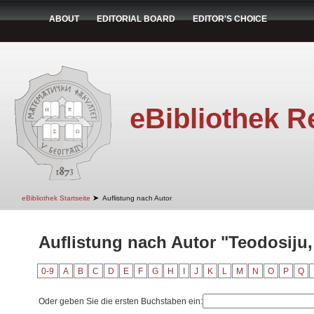
ABOUT
EDITORIAL BOARD
EDITOR'S CHOICE
eBibliothek R
➤
eBibliothek Startseite
Auflistung nach Autor
Auflistung nach Autor "Teodosiju, 
0-9
A
B
C
D
E
F
G
H
I
J
K
L
M
N
O
P
Q
Oder geben Sie die ersten Buchstaben ein: