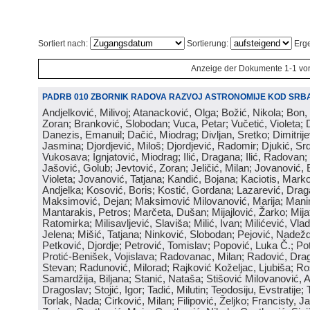
Sortiert nach:
Sortierung:
Erge
Anzeige der Dokumente 1-1 vo
PADRB 010 ZBORNIK RADOVA RAZVOJ ASTRONOMIJE KOD SRBA
Andjelković, Milivoj; Atanacković, Olga; Božić, Nikola; Bon,
Zoran; Branković, Slobodan; Vuca, Petar; Vučetić, Violeta; D
Danezis, Emanuil; Dačić, Miodrag; Divljan, Sretko; Dimitrijev
Jasmina; Djordjević, Miloš; Djordjević, Radomir; Djukić, Srd
Vukosava; Ignjatović, Miodrag; Ilić, Dragana; Ilić, Radovan;
Jašović, Golub; Jevtović, Zoran; Jeličić, Milan; Jovanović, 
Violeta; Jovanović, Tatjana; Kandić, Bojana; Kaciotis, Mark
Andjelka; Kosović, Boris; Kostić, Gordana; Lazarević, Drag
Maksimović, Dejan; Maksimović Milovanović, Marija; Manima
Mantarakis, Petros; Marčeta, Dušan; Mijajlović, Žarko; Mijat
Ratomirka; Milisavljević, Slaviša; Milić, Ivan; Milićević, Vla
Jelena; Mišić, Tatjana; Ninković, Slobodan; Pejović, Nadež
Petković, Djordje; Petrović, Tomislav; Popović, Luka Č.; Po
Protić-Benišek, Vojislava; Radovanac, Milan; Radović, Dra
Stevan; Radunović, Milorad; Rajković Koželjac, Ljubiša; Ros
Samardžija, Biljana; Stanić, Nataša; Stišović Milovanović, An
Dragoslav; Stojić, Igor; Tadić, Milutin; Teodosiju, Evstratije
Torlak, Nada; Ćirković, Milan; Filipović, Željko; Francisty, J