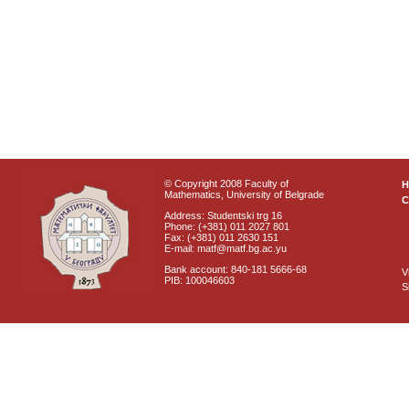
© Copyright 2008 Faculty of
Mathematics, University of Belgrade
C
Address: Studentski trg 16
Phone: (+381) 011 2027 801
Fax: (+381) 011 2630 151
E-mail: matf@matf.bg.ac.yu
Bank account: 840-181 5666-68
V
PIB: 100046603
S