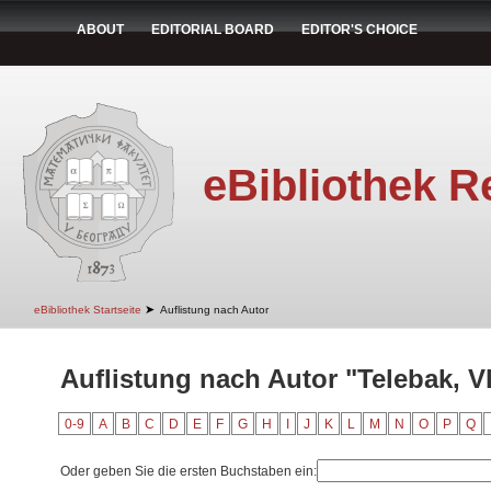
ABOUT
EDITORIAL BOARD
EDITOR'S CHOICE
eBibliothek R
➤
eBibliothek Startseite
Auflistung nach Autor
Auflistung nach Autor "Telebak, V
0-9
A
B
C
D
E
F
G
H
I
J
K
L
M
N
O
P
Q
Oder geben Sie die ersten Buchstaben ein: