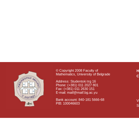
© Copyright 2008 Faculty of
Mathematics, University of Belgrade
C
Address: Studentski trg 16
Phone: (+381) 011 2027 801
Fax: (+381) 011 2630 151
E-mail: matf@matf.bg.ac.yu
Bank account: 840-181 5666-68
V
PIB: 100046603
S