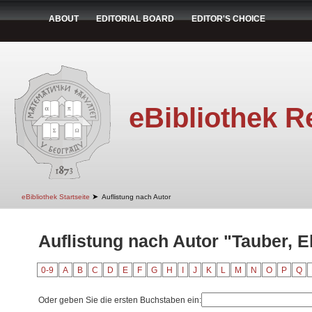
ABOUT
EDITORIAL BOARD
EDITOR'S CHOICE
eBibliothek R
➤
eBibliothek Startseite
Auflistung nach Autor
Auflistung nach Autor "Tauber, El
0-9
A
B
C
D
E
F
G
H
I
J
K
L
M
N
O
P
Q
Oder geben Sie die ersten Buchstaben ein: