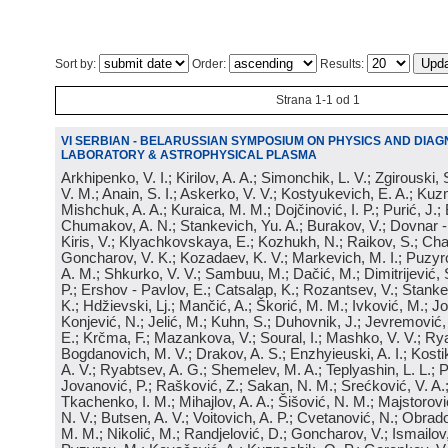
Sort by:
Order:
Results:
Strana 1-1 od 1
VI SERBIAN - BELARUSSIAN SYMPOSIUM ON PHYSICS AND DIAG
LABORATORY & ASTROPHYSICAL PLASMA
Arkhipenko, V. I.; Kirilov, A. A.; Simonchik, L. V.; Zgirouski,
V. M.; Anain, S. I.; Askerko, V. V.; Kostyukevich, E. A.; Kuzm
Mishchuk, A. A.; Kuraica, M. M.; Dojčinović, I. P.; Purić, J.;
Chumakov, A. N.; Stankevich, Yu. A.; Burakov, V.; Dovnar -
Kiris, V.; Klyachkovskaya, E.; Kozhukh, N.; Raikov, S.; Cha
Goncharov, V. K.; Kozadaev, K. V.; Markevich, M. I.; Puzyr
A. M.; Shkurko, V. V.; Sambuu, M.; Dačić, M.; Dimitrijević, S
P.; Ershov - Pavlov, E.; Catsalap, K.; Rozantsev, V.; Stanke
K.; Hdžievski, Lj.; Mančić, A.; Škorić, M. M.; Ivković, M.; Jov
Konjević, N.; Jelić, M.; Kuhn, S.; Duhovnik, J.; Jevremović, 
E.; Krčma, F.; Mazankova, V.; Soural, I.; Mashko, V. V.; Rya
Bogdanovich, M. V.; Drakov, A. S.; Enzhyieuski, A. I.; Kosti
A. V.; Ryabtsev, A. G.; Shemelev, M. A.; Teplyashin, L. L.; P
Jovanović, P.; Rašković, Z.; Sakan, N. M.; Srećković, V. A
Tkachenko, I. M.; Mihajlov, A. A.; Šišović, N. M.; Majstorovi
N. V.; Butsen, A. V.; Voitovich, A. P.; Cvetanović, N.; Obrad
M. M.; Nikolić, M.; Randjelović, D.; Goncharov, V.; Ismailov,