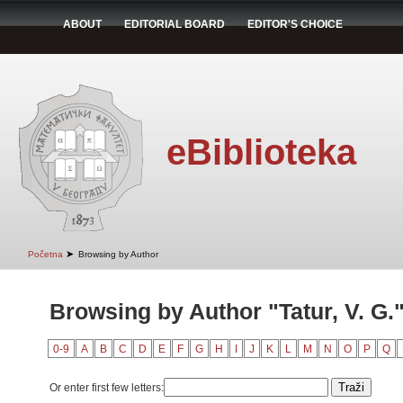
ABOUT
EDITORIAL BOARD
EDITOR'S CHOICE
eBiblioteka
➤
Početna
Browsing by Author
Browsing by Author "Tatur, V. G.
0-9
A
B
C
D
E
F
G
H
I
J
K
L
M
N
O
P
Q
Or enter first few letters: