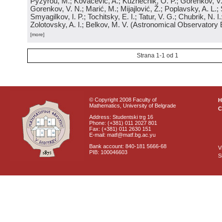
Pyzyrou, M.; Kovačević, A.; Kuznechik, O. P.; Gorenkov, V
Gorenkov, V. N.; Marić, M.; Mijajlović, Ž.; Poplavsky, A. L.; 
Smyagilkov, I. P.; Tochitsky, E. I.; Tatur, V. G.; Chubrik, N. I
Zolotovsky, A. I.; Belkov, M. V.
(
Astronomical Observatory 
[more]
Strana 1-1 od 1
© Copyright 2008 Faculty of
Mathematics, University of Belgrade
C
Address: Studentski trg 16
Phone: (+381) 011 2027 801
Fax: (+381) 011 2630 151
E-mail: matf@matf.bg.ac.yu
Bank account: 840-181 5666-68
V
PIB: 100046603
S