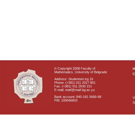
© Copyright 2008 Faculty of
Mathematics, University of Belgrade
C
Address: Studentski trg 16
Phone: (+381) 011 2027 801
Fax: (+381) 011 2630 151
E-mail: matf@matf.bg.ac.yu
Bank account: 840-181 5666-68
V
PIB: 100046603
S