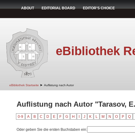
ABOUT
EDITORIAL BOARD
EDITOR'S CHOICE
eBibliothek R
➤
eBibliothek Startseite
Auflistung nach Autor
Auflistung nach Autor "Tarasov, E.
0-9
A
B
C
D
E
F
G
H
I
J
K
L
M
N
O
P
Q
Oder geben Sie die ersten Buchstaben ein: