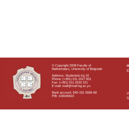
© Copyright 2008 Faculty of
Mathematics, University of Belgrade
C
Address: Studentski trg 16
Phone: (+381) 011 2027 801
Fax: (+381) 011 2630 151
E-mail: matf@matf.bg.ac.yu
Bank account: 840-181 5666-68
V
PIB: 100046603
S