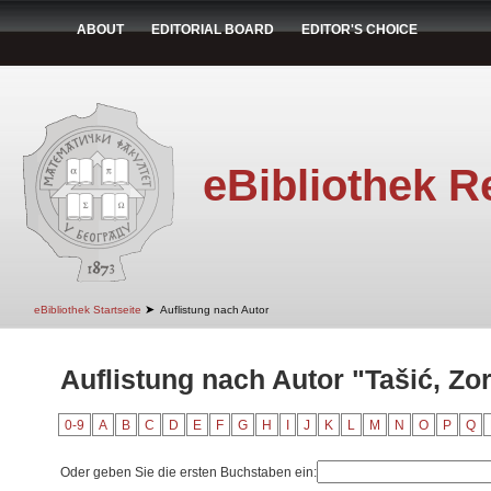
ABOUT
EDITORIAL BOARD
EDITOR'S CHOICE
eBibliothek R
➤
eBibliothek Startseite
Auflistung nach Autor
Auflistung nach Autor "Tašić, Zo
0-9
A
B
C
D
E
F
G
H
I
J
K
L
M
N
O
P
Q
Oder geben Sie die ersten Buchstaben ein: