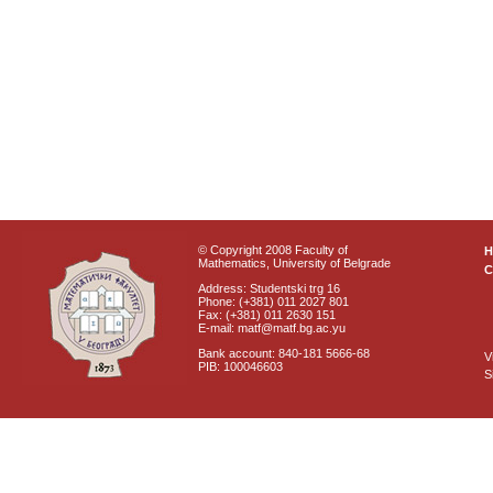
© Copyright 2008 Faculty of
Mathematics, University of Belgrade
C
Address: Studentski trg 16
Phone: (+381) 011 2027 801
Fax: (+381) 011 2630 151
E-mail: matf@matf.bg.ac.yu
Bank account: 840-181 5666-68
V
PIB: 100046603
S