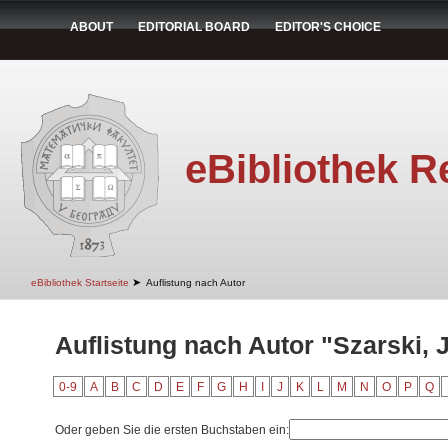
ABOUT
EDITORIAL BOARD
EDITOR'S CHOICE
eBibliothek R
➤
eBibliothek Startseite
Auflistung nach Autor
Auflistung nach Autor "Szarski, 
0-9
A
B
C
D
E
F
G
H
I
J
K
L
M
N
O
P
Q
Oder geben Sie die ersten Buchstaben ein: