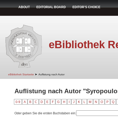
ABOUT
EDITORIAL BOARD
EDITOR'S CHOICE
eBibliothek R
➤
eBibliothek Startseite
Auflistung nach Autor
Auflistung nach Autor "Syropoulo
0-9
A
B
C
D
E
F
G
H
I
J
K
L
M
N
O
P
Q
Oder geben Sie die ersten Buchstaben ein: