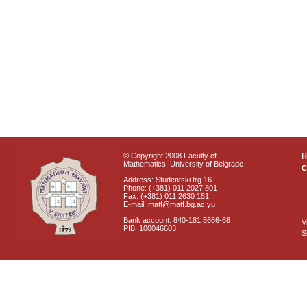
© Copyright 2008 Faculty of
Mathematics, University of Belgrade
C
Address: Studentski trg 16
Phone: (+381) 011 2027 801
Fax: (+381) 011 2630 151
E-mail: matf@matf.bg.ac.yu
Bank account: 840-181 5666-68
V
PIB: 100046603
S