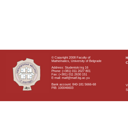
© Copyright 2008 Faculty of
Mathematics, University of Belgrade
C
Address: Studentski trg 16
Phone: (+381) 011 2027 801
Fax: (+381) 011 2630 151
E-mail: matf@matf.bg.ac.yu
Bank account: 840-181 5666-68
V
PIB: 100046603
S