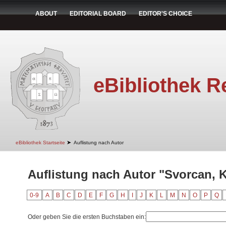
ABOUT
EDITORIAL BOARD
EDITOR'S CHOICE
eBibliothek R
➤
eBibliothek Startseite
Auflistung nach Autor
Auflistung nach Autor "Svorcan, K
0-9
A
B
C
D
E
F
G
H
I
J
K
L
M
N
O
P
Q
Oder geben Sie die ersten Buchstaben ein: