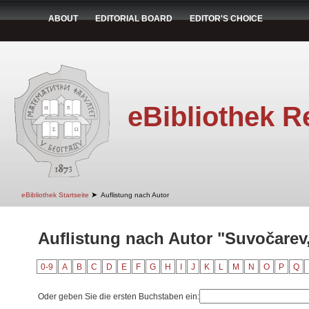
ABOUT
EDITORIAL BOARD
EDITOR'S CHOICE
eBibliothek R
➤
eBibliothek Startseite
Auflistung nach Autor
Auflistung nach Autor "Suvočarev,
0-9
A
B
C
D
E
F
G
H
I
J
K
L
M
N
O
P
Q
Oder geben Sie die ersten Buchstaben ein: