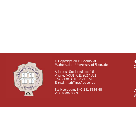
© Copyright 2008 Faculty of
Mathematics, University of Belgrade
C
Address: Studentski trg 16
Phone: (+381) 011 2027 801
Fax: (+381) 011 2630 151
E-mail: matf@matf.bg.ac.yu
Bank account: 840-181 5666-68
V
PIB: 100046603
S