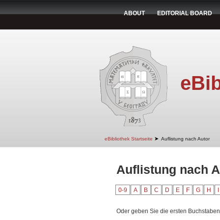
ABOUT
EDITORIAL BOARD
eBib
➤
eBibliothek Startseite
Auflistung nach Autor
Auflistung nach A
0-9
A
B
C
D
E
F
G
H
I
Oder geben Sie die ersten Buchstaben