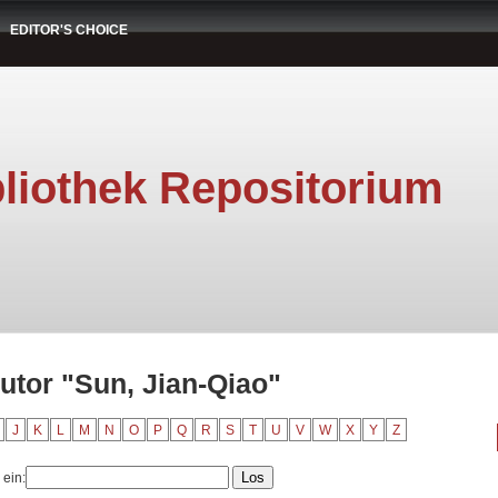
EDITOR'S CHOICE
liothek Repositorium
utor "Sun, Jian-Qiao"
J
K
L
M
N
O
P
Q
R
S
T
U
V
W
X
Y
Z
 ein: