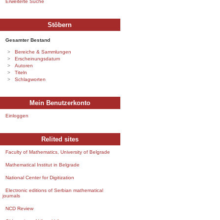
Erweiterte Suche
Stöbern
Gesamter Bestand
Bereiche & Sammlungen
Erscheinungsdatum
Autoren
Titeln
Schlagworten
Mein Benutzerkonto
Einloggen
Relited sites
Faculty of Mathematics, University of Belgrade
Mathematical Institut in Belgrade
National Center for Digitization
Electronic editions of Serbian mathematical
journals
NCD Review