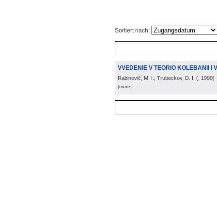
Sortiert nach:
VVEDENIE V TEORIO KOLEBANII I 
Rabinovič, M. I.; Trubeckov, D. I.
(
, 1990
)
[more]