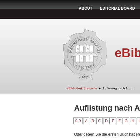
ABOUT
EDITORIAL BOARD
eBib
➤
eBibliothek Startseite
Auflistung nach Autor
Auflistung nach A
0-9
A
B
C
D
E
F
G
H
I
Oder geben Sie die ersten Buchstaben