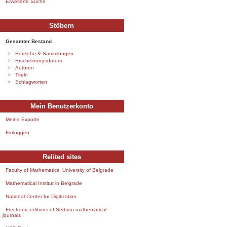
Erweiterte Suche
Stöbern
Gesamter Bestand
Bereiche & Sammlungen
Erscheinungsdatum
Autoren
Titeln
Schlagworten
Mein Benutzerkonto
Meine Exporte
Einloggen
Relited sites
Faculty of Mathematics, University of Belgrade
Mathematical Institut in Belgrade
National Center for Digitization
Electronic editions of Serbian mathematical
journals