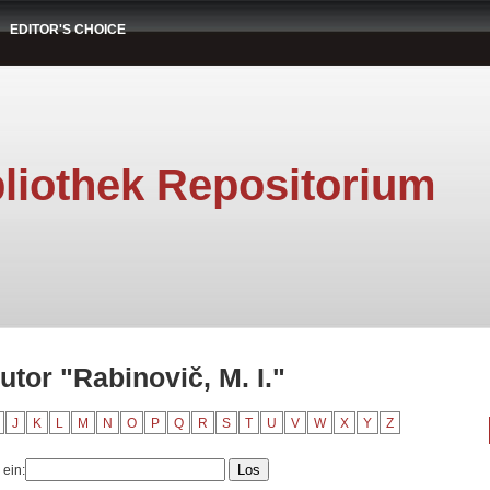
EDITOR'S CHOICE
liothek Repositorium
utor "Rabinovič, M. I."
J
K
L
M
N
O
P
Q
R
S
T
U
V
W
X
Y
Z
 ein: