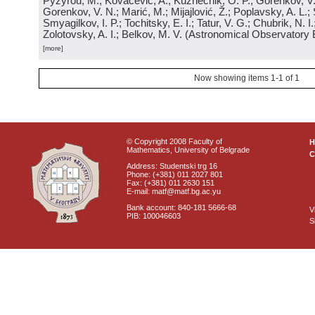
Pyzyrou, M.; Kovačević, A.; Kuznechik, O. P.; Gorenkov, V
Gorenkov, V. N.; Marić, M.; Mijajlović, Ž.; Poplavsky, A. L.; 
Smyagilkov, I. P.; Tochitsky, E. I.; Tatur, V. G.; Chubrik, N. I
Zolotovsky, A. I.; Belkov, M. V.
(
Astronomical Observatory 
[more]
Now showing items 1-1 of 1
© Copyright 2008 Faculty of
Mathematics, University of Belgrade
C
Address: Studentski trg 16
Phone: (+381) 011 2027 801
Fax: (+381) 011 2630 151
E-mail: matf@matf.bg.ac.yu
Bank account: 840-181 5666-68
V
PIB: 100046603
S