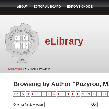
ABOUT
EDITORIAL BOARD
EDITOR'S CHOICE
eLibrary
➤
eLibrary Home
Browsing by Author
Browsing by Author "Puzyrou, M.
0-9
A
B
C
D
E
F
G
H
I
J
K
L
M
N
O
P
Q
Or enter first few letters: