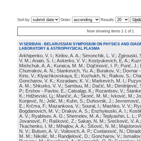
Sort by:
Order:
Results:
Now showing items 1-1 of 1
VI SERBIAN - BELARUSSIAN SYMPOSIUM ON PHYSICS AND DIAG
LABORATORY & ASTROPHYSICAL PLASMA
Arkhipenko, V. I.; Kirilov, A. A.; Simonchik, L. V.; Zgirouski,
V. M.; Anain, S. I.; Askerko, V. V.; Kostyukevich, E. A.; Kuzm
Mishchuk, A. A.; Kuraica, M. M.; Dojčinović, I. P.; Purić, J.;
Chumakov, A. N.; Stankevich, Yu. A.; Burakov, V.; Dovnar -
Kiris, V.; Klyachkovskaya, E.; Kozhukh, N.; Raikov, S.; Cha
Goncharov, V. K.; Kozadaev, K. V.; Markevich, M. I.; Puzyr
A. M.; Shkurko, V. V.; Sambuu, M.; Dačić, M.; Dimitrijević, S
P.; Ershov - Pavlov, E.; Catsalap, K.; Rozantsev, V.; Stanke
K.; Hdžievski, Lj.; Mančić, A.; Škorić, M. M.; Ivković, M.; Jov
Konjević, N.; Jelić, M.; Kuhn, S.; Duhovnik, J.; Jevremović, 
E.; Krčma, F.; Mazankova, V.; Soural, I.; Mashko, V. V.; Rya
Bogdanovich, M. V.; Drakov, A. S.; Enzhyieuski, A. I.; Kosti
A. V.; Ryabtsev, A. G.; Shemelev, M. A.; Teplyashin, L. L.; P
Jovanović, P.; Rašković, Z.; Sakan, N. M.; Srećković, V. A
Tkachenko, I. M.; Mihajlov, A. A.; Šišović, N. M.; Majstorovi
N. V.; Butsen, A. V.; Voitovich, A. P.; Cvetanović, N.; Obrad
M. M.; Nikolić, M.; Randjelović, D.; Goncharov, V.; Ismailov,