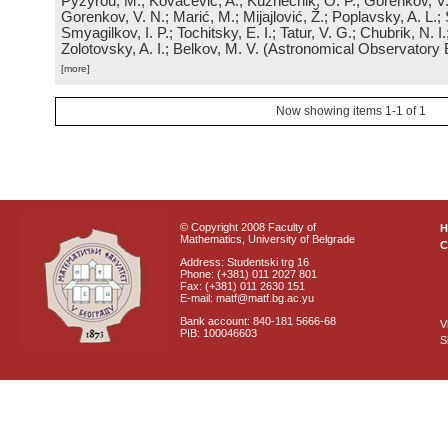
Pyzyrou, M.; Kovačević, A.; Kuznechik, O. P.; Gorenkov, V
Gorenkov, V. N.; Marić, M.; Mijajlović, Ž.; Poplavsky, A. L.; 
Smyagilkov, I. P.; Tochitsky, E. I.; Tatur, V. G.; Chubrik, N. I
Zolotovsky, A. I.; Belkov, M. V.
(
Astronomical Observatory 
[more]
Now showing items 1-1 of 1
© Copyright 2008 Faculty of
Mathematics, University of Belgrade
C
Address: Studentski trg 16
Phone: (+381) 011 2027 801
Fax: (+381) 011 2630 151
E-mail: matf@matf.bg.ac.yu
Bank account: 840-181 5666-68
V
PIB: 100046603
S