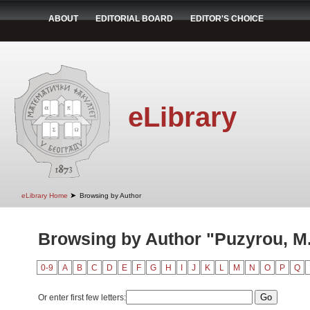
ABOUT
EDITORIAL BOARD
EDITOR'S CHOICE
eLibrary
➤
eLibrary Home
Browsing by Author
Browsing by Author "Puzyrou, M.
0-9
A
B
C
D
E
F
G
H
I
J
K
L
M
N
O
P
Q
Or enter first few letters: