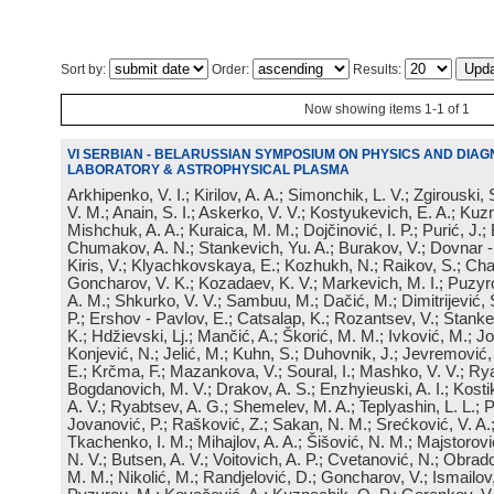
Sort by:
Order:
Results:
Now showing items 1-1 of 1
VI SERBIAN - BELARUSSIAN SYMPOSIUM ON PHYSICS AND DIAG
LABORATORY & ASTROPHYSICAL PLASMA
Arkhipenko, V. I.; Kirilov, A. A.; Simonchik, L. V.; Zgirouski,
V. M.; Anain, S. I.; Askerko, V. V.; Kostyukevich, E. A.; Kuzm
Mishchuk, A. A.; Kuraica, M. M.; Dojčinović, I. P.; Purić, J.;
Chumakov, A. N.; Stankevich, Yu. A.; Burakov, V.; Dovnar -
Kiris, V.; Klyachkovskaya, E.; Kozhukh, N.; Raikov, S.; Cha
Goncharov, V. K.; Kozadaev, K. V.; Markevich, M. I.; Puzyr
A. M.; Shkurko, V. V.; Sambuu, M.; Dačić, M.; Dimitrijević, S
P.; Ershov - Pavlov, E.; Catsalap, K.; Rozantsev, V.; Stanke
K.; Hdžievski, Lj.; Mančić, A.; Škorić, M. M.; Ivković, M.; Jov
Konjević, N.; Jelić, M.; Kuhn, S.; Duhovnik, J.; Jevremović, 
E.; Krčma, F.; Mazankova, V.; Soural, I.; Mashko, V. V.; Rya
Bogdanovich, M. V.; Drakov, A. S.; Enzhyieuski, A. I.; Kosti
A. V.; Ryabtsev, A. G.; Shemelev, M. A.; Teplyashin, L. L.; P
Jovanović, P.; Rašković, Z.; Sakan, N. M.; Srećković, V. A
Tkachenko, I. M.; Mihajlov, A. A.; Šišović, N. M.; Majstorovi
N. V.; Butsen, A. V.; Voitovich, A. P.; Cvetanović, N.; Obrad
M. M.; Nikolić, M.; Randjelović, D.; Goncharov, V.; Ismailov,