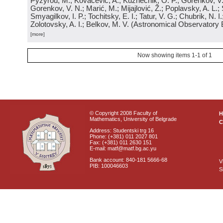
Pyzyrou, M.; Kovačević, A.; Kuznechik, O. P.; Gorenkov, V
Gorenkov, V. N.; Marić, M.; Mijajlović, Ž.; Poplavsky, A. L.; 
Smyagilkov, I. P.; Tochitsky, E. I.; Tatur, V. G.; Chubrik, N. I
Zolotovsky, A. I.; Belkov, M. V.
(
Astronomical Observatory 
[more]
Now showing items 1-1 of 1
© Copyright 2008 Faculty of
Mathematics, University of Belgrade
C
Address: Studentski trg 16
Phone: (+381) 011 2027 801
Fax: (+381) 011 2630 151
E-mail: matf@matf.bg.ac.yu
Bank account: 840-181 5666-68
V
PIB: 100046603
S