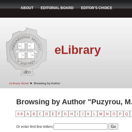
ABOUT
EDITORIAL BOARD
EDITOR'S CHOICE
eLibrary
➤
eLibrary Home
Browsing by Author
Browsing by Author "Puzyrou, M.
0-9
A
B
C
D
E
F
G
H
I
J
K
L
M
N
O
P
Q
Or enter first few letters: