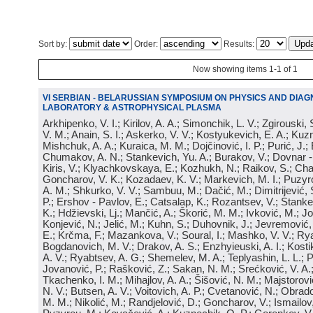
Sort by:
Order:
Results:
Now showing items 1-1 of 1
VI SERBIAN - BELARUSSIAN SYMPOSIUM ON PHYSICS AND DIAG
LABORATORY & ASTROPHYSICAL PLASMA
Arkhipenko, V. I.; Kirilov, A. A.; Simonchik, L. V.; Zgirouski,
V. M.; Anain, S. I.; Askerko, V. V.; Kostyukevich, E. A.; Kuzm
Mishchuk, A. A.; Kuraica, M. M.; Dojčinović, I. P.; Purić, J.;
Chumakov, A. N.; Stankevich, Yu. A.; Burakov, V.; Dovnar -
Kiris, V.; Klyachkovskaya, E.; Kozhukh, N.; Raikov, S.; Cha
Goncharov, V. K.; Kozadaev, K. V.; Markevich, M. I.; Puzyr
A. M.; Shkurko, V. V.; Sambuu, M.; Dačić, M.; Dimitrijević, S
P.; Ershov - Pavlov, E.; Catsalap, K.; Rozantsev, V.; Stanke
K.; Hdžievski, Lj.; Mančić, A.; Škorić, M. M.; Ivković, M.; Jov
Konjević, N.; Jelić, M.; Kuhn, S.; Duhovnik, J.; Jevremović, 
E.; Krčma, F.; Mazankova, V.; Soural, I.; Mashko, V. V.; Rya
Bogdanovich, M. V.; Drakov, A. S.; Enzhyieuski, A. I.; Kosti
A. V.; Ryabtsev, A. G.; Shemelev, M. A.; Teplyashin, L. L.; P
Jovanović, P.; Rašković, Z.; Sakan, N. M.; Srećković, V. A
Tkachenko, I. M.; Mihajlov, A. A.; Šišović, N. M.; Majstorovi
N. V.; Butsen, A. V.; Voitovich, A. P.; Cvetanović, N.; Obrad
M. M.; Nikolić, M.; Randjelović, D.; Goncharov, V.; Ismailov,