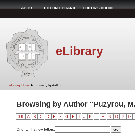
ABOUT
EDITORIAL BOARD
EDITOR'S CHOICE
eLibrary
➤
eLibrary Home
Browsing by Author
Browsing by Author "Puzyrou, M.
0-9
A
B
C
D
E
F
G
H
I
J
K
L
M
N
O
P
Q
Or enter first few letters: