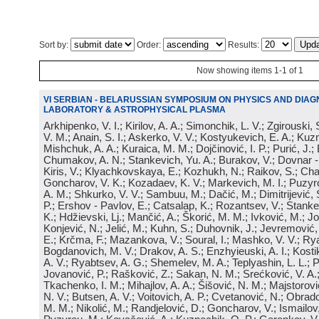
Sort by:
Order:
Results:
Now showing items 1-1 of 1
VI SERBIAN - BELARUSSIAN SYMPOSIUM ON PHYSICS AND DIAG
LABORATORY & ASTROPHYSICAL PLASMA
Arkhipenko, V. I.; Kirilov, A. A.; Simonchik, L. V.; Zgirouski,
V. M.; Anain, S. I.; Askerko, V. V.; Kostyukevich, E. A.; Kuzm
Mishchuk, A. A.; Kuraica, M. M.; Dojčinović, I. P.; Purić, J.;
Chumakov, A. N.; Stankevich, Yu. A.; Burakov, V.; Dovnar -
Kiris, V.; Klyachkovskaya, E.; Kozhukh, N.; Raikov, S.; Cha
Goncharov, V. K.; Kozadaev, K. V.; Markevich, M. I.; Puzyr
A. M.; Shkurko, V. V.; Sambuu, M.; Dačić, M.; Dimitrijević, S
P.; Ershov - Pavlov, E.; Catsalap, K.; Rozantsev, V.; Stanke
K.; Hdžievski, Lj.; Mančić, A.; Škorić, M. M.; Ivković, M.; Jov
Konjević, N.; Jelić, M.; Kuhn, S.; Duhovnik, J.; Jevremović, 
E.; Krčma, F.; Mazankova, V.; Soural, I.; Mashko, V. V.; Rya
Bogdanovich, M. V.; Drakov, A. S.; Enzhyieuski, A. I.; Kosti
A. V.; Ryabtsev, A. G.; Shemelev, M. A.; Teplyashin, L. L.; P
Jovanović, P.; Rašković, Z.; Sakan, N. M.; Srećković, V. A
Tkachenko, I. M.; Mihajlov, A. A.; Šišović, N. M.; Majstorovi
N. V.; Butsen, A. V.; Voitovich, A. P.; Cvetanović, N.; Obrad
M. M.; Nikolić, M.; Randjelović, D.; Goncharov, V.; Ismailov,