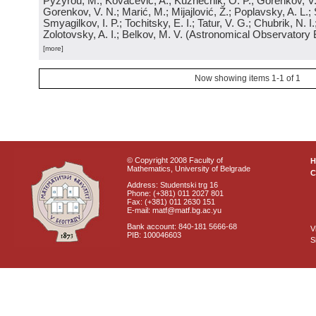
Pyzyrou, M.; Kovačević, A.; Kuznechik, O. P.; Gorenkov, V
Gorenkov, V. N.; Marić, M.; Mijajlović, Ž.; Poplavsky, A. L.; 
Smyagilkov, I. P.; Tochitsky, E. I.; Tatur, V. G.; Chubrik, N. I
Zolotovsky, A. I.; Belkov, M. V.
(
Astronomical Observatory 
[more]
Now showing items 1-1 of 1
© Copyright 2008 Faculty of
Mathematics, University of Belgrade
C
Address: Studentski trg 16
Phone: (+381) 011 2027 801
Fax: (+381) 011 2630 151
E-mail: matf@matf.bg.ac.yu
Bank account: 840-181 5666-68
V
PIB: 100046603
S