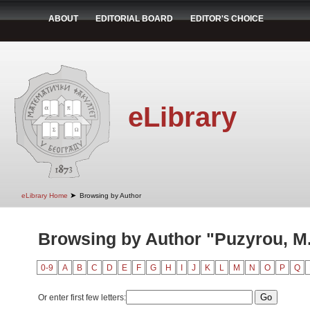
ABOUT
EDITORIAL BOARD
EDITOR'S CHOICE
eLibrary
➤
eLibrary Home
Browsing by Author
Browsing by Author "Puzyrou, M.
0-9
A
B
C
D
E
F
G
H
I
J
K
L
M
N
O
P
Q
Or enter first few letters: