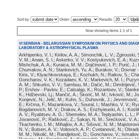
Sort by:
Order:
Results:
Now showing items 1-1 of 1
VI SERBIAN - BELARUSSIAN SYMPOSIUM ON PHYSICS AND DIAG
LABORATORY & ASTROPHYSICAL PLASMA
Arkhipenko, V. I.; Kirilov, A. A.; Simonchik, L. V.; Zgirouski,
V. M.; Anain, S. I.; Askerko, V. V.; Kostyukevich, E. A.; Kuzm
Mishchuk, A. A.; Kuraica, M. M.; Dojčinović, I. P.; Purić, J.;
Chumakov, A. N.; Stankevich, Yu. A.; Burakov, V.; Dovnar -
Kiris, V.; Klyachkovskaya, E.; Kozhukh, N.; Raikov, S.; Cha
Goncharov, V. K.; Kozadaev, K. V.; Markevich, M. I.; Puzyr
A. M.; Shkurko, V. V.; Sambuu, M.; Dačić, M.; Dimitrijević, S
P.; Ershov - Pavlov, E.; Catsalap, K.; Rozantsev, V.; Stanke
K.; Hdžievski, Lj.; Mančić, A.; Škorić, M. M.; Ivković, M.; Jov
Konjević, N.; Jelić, M.; Kuhn, S.; Duhovnik, J.; Jevremović, 
E.; Krčma, F.; Mazankova, V.; Soural, I.; Mashko, V. V.; Rya
Bogdanovich, M. V.; Drakov, A. S.; Enzhyieuski, A. I.; Kosti
A. V.; Ryabtsev, A. G.; Shemelev, M. A.; Teplyashin, L. L.; P
Jovanović, P.; Rašković, Z.; Sakan, N. M.; Srećković, V. A
Tkachenko, I. M.; Mihajlov, A. A.; Šišović, N. M.; Majstorovi
N. V.; Butsen, A. V.; Voitovich, A. P.; Cvetanović, N.; Obrad
M. M.; Nikolić, M.; Randjelović, D.; Goncharov, V.; Ismailov,