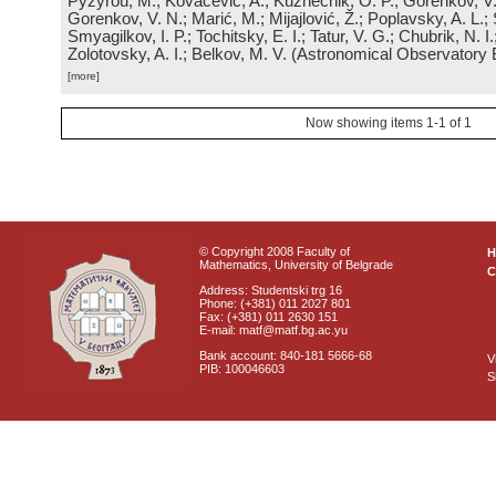
Pyzyrou, M.; Kovačević, A.; Kuznechik, O. P.; Gorenkov, V
Gorenkov, V. N.; Marić, M.; Mijajlović, Ž.; Poplavsky, A. L.; 
Smyagilkov, I. P.; Tochitsky, E. I.; Tatur, V. G.; Chubrik, N. I
Zolotovsky, A. I.; Belkov, M. V.
(
Astronomical Observatory 
[more]
Now showing items 1-1 of 1
© Copyright 2008 Faculty of
Mathematics, University of Belgrade
C
Address: Studentski trg 16
Phone: (+381) 011 2027 801
Fax: (+381) 011 2630 151
E-mail: matf@matf.bg.ac.yu
Bank account: 840-181 5666-68
V
PIB: 100046603
S