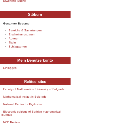
Erweiterte Suche
Stöbern
Gesamter Bestand
Bereiche & Sammlungen
Erscheinungsdatum
Autoren
Titeln
Schlagworten
Mein Benutzerkonto
Einloggen
Relited sites
Faculty of Mathematics, University of Belgrade
Mathematical Institut in Belgrade
National Center for Digitization
Electronic editions of Serbian mathematical
journals
NCD Review