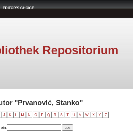
EDITOR'S CHOICE
liothek Repositorium
utor "Prvanović, Stanko"
J
K
L
M
N
O
P
Q
R
S
T
U
V
W
X
Y
Z
 ein: